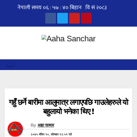
Skip
to
content
गहुँ छर्ने बारीमा आलुमात्र लगाएपछि गाउलेहरुले यो
बहुलायो भनेका थिए !
By
आहा सञ्चार
२०७५ मंसिर १०, सोमबार १२:५१ गते