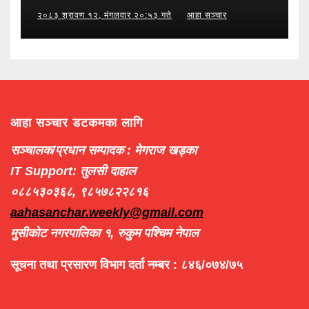
२०८३ श्रावण १२, मंगलवार २०:५३ गते
आहा सञ्चार
आहा सञ्चार डटकमका लागि
सञ्चालक/प्रधान सम्पादक : मेगराज खड्का
IT Support: तुलसी दाहाल
०८८५३०३६८, ९८५७८२२८१६
aahasanchar.weekly@gmail.com
मुसीकोट नगरपालिका १, रुकुम पश्चिम नेपाल
सूचना तथा प्रसारण विभाग दर्ता नम्बर : ८४६/०७४/७५