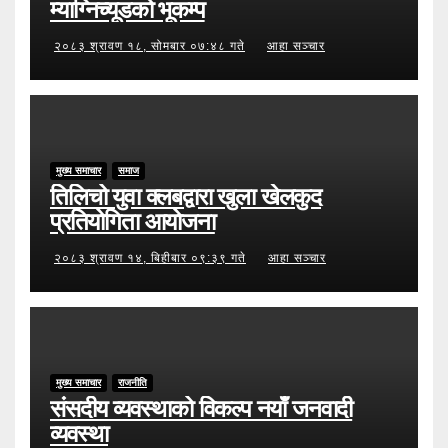
म्याग्निच्यूडको भूकम्प
२०८३ श्रावण १८, सोमबार ०७:४८ गते
आहा सञ्चार
मुख्य समाचार
समाज
तिलिचो युवा क्लबद्वारा खुला खेलकुद
प्रतियोगिता आयोजना
२०८३ श्रावण १४, बिहीबार ०९:३९ गते
आहा सञ्चार
मुख्य समाचार
राजनीति
संसदीय व्यवस्थाको विकल्प नयाँ जनवादी
व्यवस्था