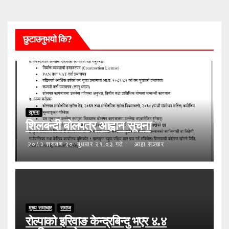
छुटाउनुभयो कि?
सूचना
शिलबन्दी बोलपत्र आह्वान सूचना
२०८३ श्रावण २०, बुधबार २१:०३ गते
आहा सञ्चार
मुख्य समाचार
समाज
रोल्पाको इरिवाङ केन्द्रबिन्दु भएर ४.४