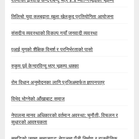
रोल्पाको इरिवाङ केन्द्रबिन्दु भएर ४.४ म्याग्निच्यूडको भूकम्प
तिलिचो युवा क्लबद्वारा खुला खेलकुद प्रतियोगिता आयोजना
संसदीय व्यवस्थाको विकल्प नयाँ जनवादी व्यवस्था
एआई युगको शैक्षिक विमर्श र परनिर्भरताको पासो
रुकुम पूर्व केन्द्रविन्दु भएर भूकम्प धक्का
रोम विधान अनुमोदनका लागि प्रजिअमार्फत ज्ञापनपत्र
विभेद भोग्नेको आँखाबाट समाज
नेपालमा मानव अधिकारको वर्तमान अवस्था: चुनौती, विचलन र
सुधारको आवश्यकता
समृद्धिको जगमा समाजवाद: नेपालमा पुँजी निर्माण र राजनीतिक