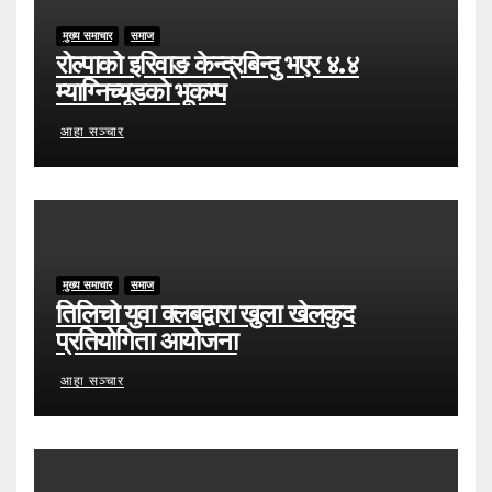
मुख्य समाचार
समाज
रोल्पाको इरिवाङ केन्द्रबिन्दु भएर ४.४
म्याग्निच्यूडको भूकम्प
आहा सञ्चार
मुख्य समाचार
समाज
तिलिचो युवा क्लबद्वारा खुला खेलकुद
प्रतियोगिता आयोजना
आहा सञ्चार