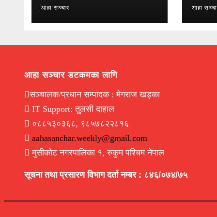
आहा सञ्चार
आहा सञ्च
आहा सञ्चार डटकमका लागि
सञ्चालक/प्रधान सम्पादक : मेगराज खड्का
IT Support: तुलसी दाहाल
०८८५३०३६८, ९८५७८२२८१६
aahasanchar.weekly@gmail.com
मुसीकोट नगरपालिका १, रुकुम पश्चिम नेपाल
सूचना तथा प्रसारण विभाग दर्ता नम्बर : ८४६/०७४/७५