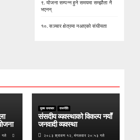
९.
योजना सम्पन्न हुने समयमा सम्झौता नै
भएनन्
१०.
सञ्चार क्षेत्रमा नआएको संघीयता
मुख्य समाचार
राजनीति
ुला
संसदीय व्यवस्थाको विकल्प नयाँ
योजना
जनवादी व्यवस्था
 गते
२०८३ श्रावण १२, मंगलवार २०:५३ गते