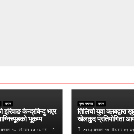
समाज
मुख्य समाचार
समाज
ो इरिवाङ केन्द्रबिन्दु भएर
तिलिचो युवा क्लबद्वारा ख
ाग्निच्यूडको भूकम्प
खेलकुद प्रतियोगिता आ
श्रावण १८, सोमबार ०७:४८ गते
२०८३ श्रावण १४, बिहीबार ०९:३९