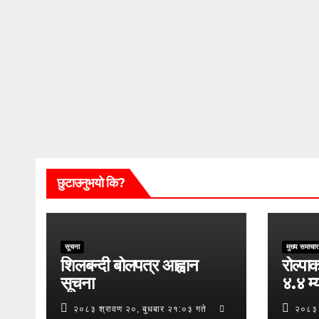
छुटाउनुभयो कि?
सूचना
मुख्य समाचार
शिलबन्दी बोलपत्र आह्वान
रोल्पाक
सूचना
४.४ म्य
२०८३ श्रावण २०, बुधबार २१:०३ गते
२०८३ 