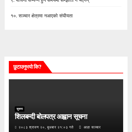
९.
योजना सम्पन्न हुने समयमा सम्झौता नै भएनन्
१०.
सञ्चार क्षेत्रमा नआएको संघीयता
छुटाउनुभयो कि?
सूचना
शिलबन्दी बोलपत्र आह्वान सूचना
२०८३ श्रावण २०, बुधबार २१:०३ गते
आहा सञ्चार