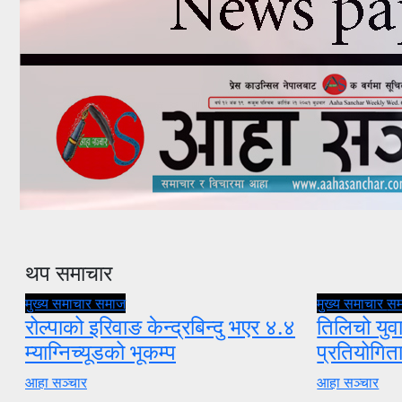
थप समाचार
मुख्य समाचार
समाज
मुख्य समाचार
स
रोल्पाको इरिवाङ केन्द्रबिन्दु भएर ४.४
तिलिचो युवा
म्याग्निच्यूडको भूकम्प
प्रतियोगि
आहा सञ्चार
आहा सञ्चार