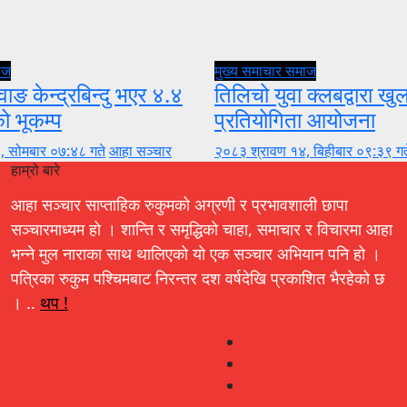
ाज
मुख्य समाचार
समाज
वाङ केन्द्रबिन्दु भएर ४.४
तिलिचो युवा क्लबद्वारा ख
को भूकम्प
प्रतियोगिता आयोजना
, सोमबार ०७:४८ गते
आहा सञ्चार
२०८३ श्रावण १४, बिहीबार ०९:३९ गत
हाम्रो बारे
आहा सञ्चार साप्ताहिक रुकुमको अग्रणी र प्रभावशाली छापा
सञ्चारमाध्यम हो । शान्ति र समृद्धिको चाहा, समाचार र विचारमा आहा
भन्ने मुल नाराका साथ थालिएको यो एक सञ्चार अभियान पनि हो ।
पत्रिका रुकुम पश्चिमबाट निरन्तर दश वर्षदेखि प्रकाशित भैरहेको छ
। ..
थप !