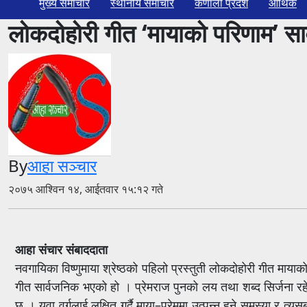
मुख्य समाचार
स्थानीय समाचार
कर्णाली प्रदेश
आर्थिक
लोकदोहोरी गीत ‘मायाको परिणाम’ सा
By
आहा सञ्चार
२०७५ आश्विन १४, आईतवार १५:१२ गते
आहा संचार संबाददाता
नवगायिका विष्णुमाया श्रेष्ठको पहिलो प्रस्तुती लोकदोहोरी गीत माय
गीत सार्वजनिक भएको हो । प्रेमराज पुनको लय तथा शब्द सिर्जना रह
छ । युवा वर्गलाई लक्षित गर्दै माया–प्रेममा उत्पन्न हुने समस्या