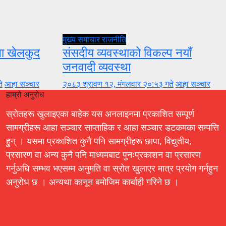
मुख्य समाचार
राजनीति
ुला खेलकुद
संसदीय व्यवस्थाको विकल्प नयाँ
जनवादी व्यवस्था
े
आहा सञ्चार
२०८३ श्रावण १२, मंगलवार २०:५३ गते
आहा सञ्चार
हाम्रो अनुरोध
स्रोतहरू खुलाइएका बाहेक यस अनलाइनमा प्रकाशित सम्पूर्ण
सामग्रीहरू आहा सञ्चार साप्ताहिक र आहा सञ्चार डटकमका सम्पत्ति
हुन् । यसमा प्रकाशित कुनै पनि सामग्रीहरू छापा, विद्युतीय,
प्रसारण वा अन्य कुनै पनि माध्यमबाट पुनःप्रकाशन वा प्रसारण
गर्नुअघि सम्भव भएसम्म अनुमति वा स्रोत खुलाएर मात्र प्रयोग गर्नहुन
अनुरोध छ । अन्यथा कानून बमोजिम कार्बाही गरिने छ ।