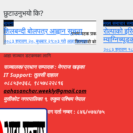
छुटाउनुभयो कि?
सूचना
मुख्य समाचार
सम
शिलबन्दी बोलपत्र आह्वान सूचना
रोल्पाको इरि
म्याग्निच्यूड
२०८३ श्रावण २०, बुधबार २१:०३ गते
आहा सञ्चार
२०८३ श्रावण १८
आहा सञ्चार डटकमका लागि
सञ्चालक/प्रधान सम्पादक : मेगराज खड्का
IT Support: तुलसी दाहाल
०८८५३०३६८, ९८५७८२२८१६
aahasanchar.weekly@gmail.com
मुसीकोट नगरपालिका १, रुकुम पश्चिम नेपाल
सूचना तथा प्रसारण विभाग दर्ता नम्बर : ८४६/०७४/७५