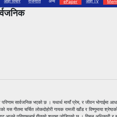
आहा विचार
राजनीति
अन्य
आहा TV
ePaper
Memb
र्वजनिक
ाको परिणाम सार्वजनिक भएको छ । यथार्थ मायाँ प्रेम, र जीवन भोगाईमा आध
ेको यस गीतमा चर्चित लोकदोहोरी गायक रामजी खाँड र विष्णुमाया श्रेष्
 र त्यसबाट आउने परिणामलाई गीतको शव्दमा जोडिएको छ । विमल अधिकारी र