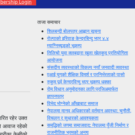
ership Login
ताजा समाचार
शिलबन्दी बोलपत्र आह्वान सूचना
रोल्पाको इरिवाङ केन्द्रबिन्दु भएर ४.४
म्याग्निच्यूडको भूकम्प
तिलिचो युवा क्लबद्वारा खुला खेलकुद प्रतियोगिता
आयोजना
संसदीय व्यवस्थाको विकल्प नयाँ जनवादी व्यवस्था
एआई युगको शैक्षिक विमर्श र परनिर्भरताको पासो
रुकुम पूर्व केन्द्रविन्दु भएर भूकम्प धक्का
रोम विधान अनुमोदनका लागि प्रजिअमार्फत
ज्ञापनपत्र
विभेद भोग्नेको आँखाबाट समाज
नेपालमा मानव अधिकारको वर्तमान अवस्था: चुनौती,
ारित रहेर उक्त
विचलन र सुधारको आवश्यकता
समृद्धिको जगमा समाजवाद: नेपालमा पुँजी निर्माण र
ठको आवाज रहेको
राजनीतिक भ्रमको अन्त्य
 सारीका केसीको