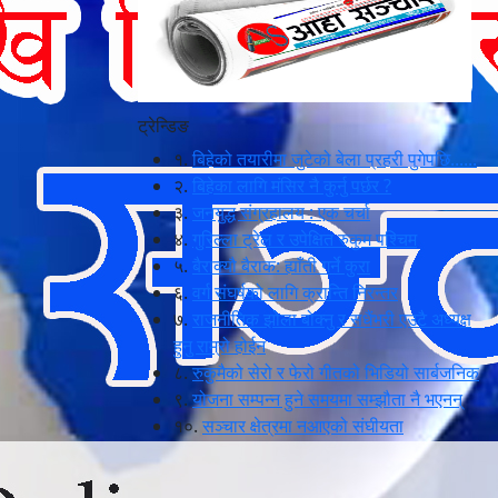
ट्रेन्डिङ
१.
बिहेको तयारीमा जुटेको बेला प्रहरी पुगेपछि......
२.
बिहेका लागि मंसिर नै कुर्नु पर्छर ?
३.
जनयुद्ध संग्रहालय : एक चर्चा
४.
गुरिल्ला ट्रेल र उपेक्षित रुकुम पश्चिम
५.
बैराक्यौ बैराक: ह्याँती गर्ने कुरा
६.
वर्ग संघर्षको लागि क्रान्ति निरन्तर
७.
राजनीतिक झोला बोक्नु र सधैंभरी एउटै अध्यक्ष
हुनु राम्रो होईन
८.
रुकुमैको सेरो र फेरो गीतको भिडियो सार्बजनिक
९.
योजना सम्पन्न हुने समयमा सम्झौता नै भएनन्
१०.
सञ्चार क्षेत्रमा नआएको संघीयता