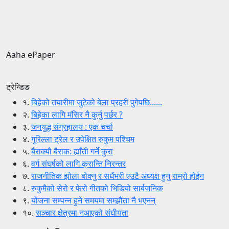
Aaha ePaper
ट्रेन्डिङ
१.
बिहेको तयारीमा जुटेको बेला प्रहरी पुगेपछि......
२.
बिहेका लागि मंसिर नै कुर्नु पर्छर ?
३.
जनयुद्ध संग्रहालय : एक चर्चा
४.
गुरिल्ला ट्रेल र उपेक्षित रुकुम पश्चिम
५.
बैराक्यौ बैराक: ह्याँती गर्ने कुरा
६.
वर्ग संघर्षको लागि क्रान्ति निरन्तर
७.
राजनीतिक झोला बोक्नु र सधैंभरी एउटै अध्यक्ष हुनु राम्रो होईन
८.
रुकुमैको सेरो र फेरो गीतको भिडियो सार्बजनिक
९.
योजना सम्पन्न हुने समयमा सम्झौता नै भएनन्
१०.
सञ्चार क्षेत्रमा नआएको संघीयता