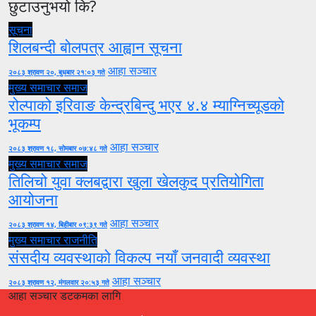
छुटाउनुभयो कि?
सूचना
शिलबन्दी बोलपत्र आह्वान सूचना
आहा सञ्चार
२०८३ श्रावण २०, बुधबार २१:०३ गते
मुख्य समाचार
समाज
रोल्पाको इरिवाङ केन्द्रबिन्दु भएर ४.४ म्याग्निच्यूडको
भूकम्प
आहा सञ्चार
२०८३ श्रावण १८, सोमबार ०७:४८ गते
मुख्य समाचार
समाज
तिलिचो युवा क्लबद्वारा खुला खेलकुद प्रतियोगिता
आयोजना
आहा सञ्चार
२०८३ श्रावण १४, बिहीबार ०९:३९ गते
मुख्य समाचार
राजनीति
संसदीय व्यवस्थाको विकल्प नयाँ जनवादी व्यवस्था
आहा सञ्चार
२०८३ श्रावण १२, मंगलवार २०:५३ गते
आहा सञ्चार डटकमका लागि