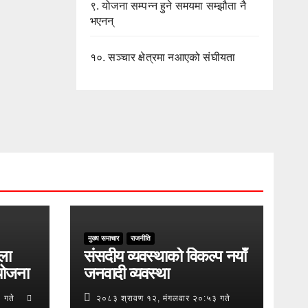
९.
योजना सम्पन्न हुने समयमा सम्झौता नै
भएनन्
१०.
सञ्चार क्षेत्रमा नआएको संघीयता
मुख्य समाचार
राजनीति
ुला
संसदीय व्यवस्थाको विकल्प नयाँ
योजना
जनवादी व्यवस्था
 गते
२०८३ श्रावण १२, मंगलवार २०:५३ गते