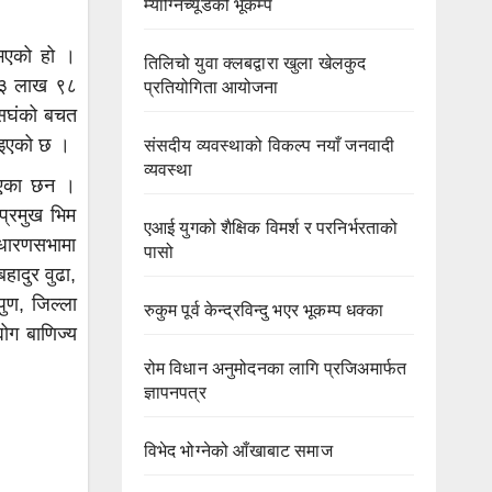
म्याग्निच्यूडको भूकम्प
 भएको हो ।
तिलिचो युवा क्लबद्वारा खुला खेलकुद
फ ३ लाख ९८
प्रतियोगिता आयोजना
 सघंको बचत
ताइएको छ ।
संसदीय व्यवस्थाको विकल्प नयाँ जनवादी
व्यवस्था
बताएका छन ।
पप्रमुख भिम
एआई युगको शैक्षिक विमर्श र परनिर्भरताको
ाधारणसभामा
पासो
हादुर वुढा,
पुण, जिल्ला
रुकुम पूर्व केन्द्रविन्दु भएर भूकम्प धक्का
योग बाणिज्य
रोम विधान अनुमोदनका लागि प्रजिअमार्फत
ज्ञापनपत्र
विभेद भोग्नेको आँखाबाट समाज