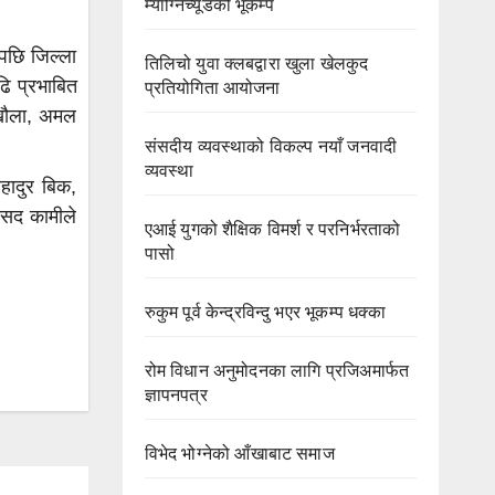
म्याग्निच्यूडको भूकम्प
पछि जिल्ला
तिलिचो युवा क्लबद्वारा खुला खेलकुद
ढि प्रभाबित
प्रतियोगिता आयोजना
ख खौला, अमल
संसदीय व्यवस्थाको विकल्प नयाँ जनवादी
व्यवस्था
हादुर बिक,
ंसद कामीले
एआई युगको शैक्षिक विमर्श र परनिर्भरताको
पासो
रुकुम पूर्व केन्द्रविन्दु भएर भूकम्प धक्का
रोम विधान अनुमोदनका लागि प्रजिअमार्फत
ज्ञापनपत्र
विभेद भोग्नेको आँखाबाट समाज