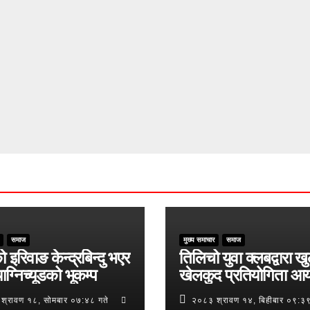
समाज
मुख्य समाचार
समाज
ो इरिवाङ केन्द्रबिन्दु भएर
तिलिचो युवा क्लबद्वारा ख
ाग्निच्यूडको भूकम्प
खेलकुद प्रतियोगिता आ
श्रावण १८, सोमबार ०७:४८ गते
२०८३ श्रावण १४, बिहीबार ०९:३९