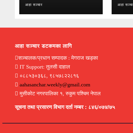
आहा सञ्चार
आहा सञ्च
आहा सञ्चार डटकमका लागि
सञ्चालक/प्रधान सम्पादक : मेगराज खड्का
IT Support: तुलसी दाहाल
०८८५३०३६८, ९८५७८२२८१६
aahasanchar.weekly@gmail.com
मुसीकोट नगरपालिका १, रुकुम पश्चिम नेपाल
सूचना तथा प्रसारण विभाग दर्ता नम्बर : ८४६/०७४/७५