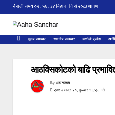
Skip
to
content
मुख्य समाचार
स्थानीय समाचार
कर्णाली प्रदेश
आर्थ
आठविसकोटको बाढि प्रभावित 
By
आहा सञ्चार
२०७५ भाद्र २०, बुधबार १६:२८ गते