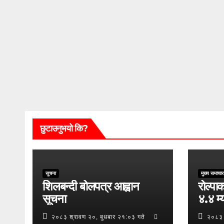
छुटाउनुभयो कि?
सूचना
मुख्य समाचार
शिलबन्दी बोलपत्र आह्वान
रोल्पाक
सूचना
४.४ म्य
२०८३ श्रावण २०, बुधबार २१:०३ गते
२०८३ 