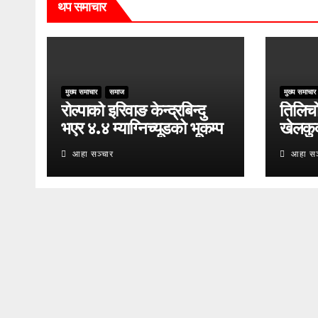
थप समाचार
मुख्य समाचार
समाज
मुख्य समाचार
रोल्पाको इरिवाङ केन्द्रबिन्दु
तिलिचो 
भएर ४.४ म्याग्निच्यूडको भूकम्प
खेलकु
आहा सञ्चार
आहा सञ