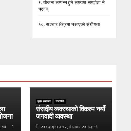
९.
योजना सम्पन्न हुने समयमा सम्झौता नै
भएनन्
१०.
सञ्चार क्षेत्रमा नआएको संघीयता
मुख्य समाचार
राजनीति
ुला
संसदीय व्यवस्थाको विकल्प नयाँ
योजना
जनवादी व्यवस्था
 गते
२०८३ श्रावण १२, मंगलवार २०:५३ गते