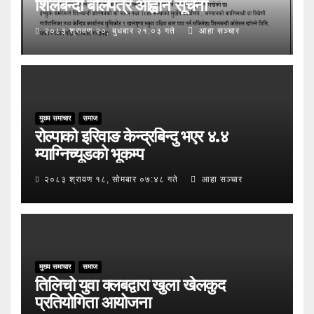
शिलबन्दी बोलपत्र आह्वान सूचना
२०८३ श्रावण २०, बुधबार २१:०३ गते
आहा सञ्चार
मुख्य समाचार
समाज
रोल्पाको इरिवाङ केन्द्रबिन्दु भएर ४.४
म्याग्निच्यूडको भूकम्प
२०८३ श्रावण १८, सोमबार ०७:४८ गते
आहा सञ्चार
मुख्य समाचार
समाज
तिलिचो युवा क्लबद्वारा खुला खेलकुद
प्रतियोगिता आयोजना