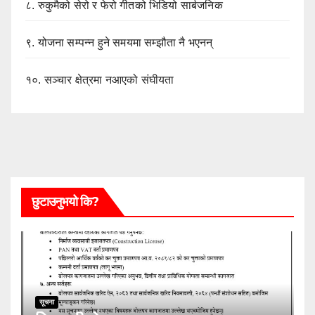
८.
रुकुमैको सेरो र फेरो गीतको भिडियो सार्बजनिक
९.
योजना सम्पन्न हुने समयमा सम्झौता नै भएनन्
१०.
सञ्चार क्षेत्रमा नआएको संघीयता
छुटाउनुभयो कि?
सूचना