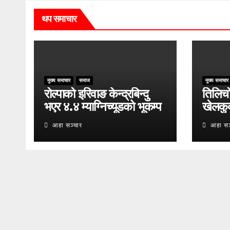
थप समाचार
मुख्य समाचार
समाज
मुख्य समाचार
रोल्पाको इरिवाङ केन्द्रबिन्दु
तिलिचो 
भएर ४.४ म्याग्निच्यूडको भूकम्प
खेलकु
आहा सञ्चार
आहा सञ