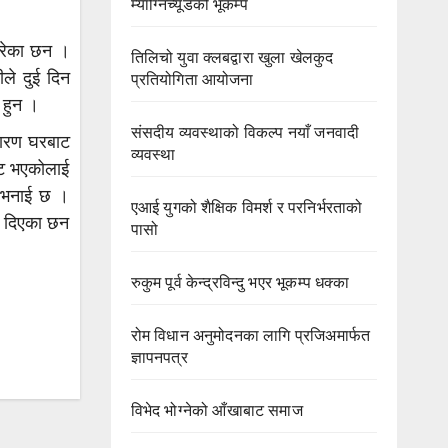
म्याग्निच्यूडको भूकम्प
गरेका छन ।
तिलिचो युवा क्लबद्वारा खुला खेलकुद
ले दुई दिन
प्रतियोगिता आयोजना
 हुन ।
संसदीय व्यवस्थाको विकल्प नयाँ जनवादी
कारण घरबाट
व्यवस्था
्ट भएकोलाई
ो भनाई छ ।
एआई युगको शैक्षिक विमर्श र परनिर्भरताको
न दिएका छन
पासो
रुकुम पूर्व केन्द्रविन्दु भएर भूकम्प धक्का
रोम विधान अनुमोदनका लागि प्रजिअमार्फत
ज्ञापनपत्र
विभेद भोग्नेको आँखाबाट समाज