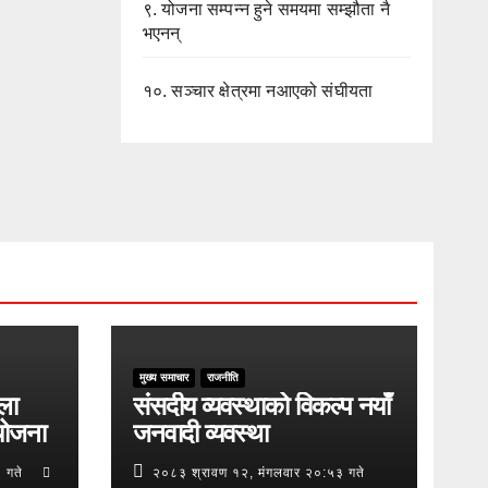
९.
योजना सम्पन्न हुने समयमा सम्झौता नै
भएनन्
१०.
सञ्चार क्षेत्रमा नआएको संघीयता
मुख्य समाचार
राजनीति
ुला
संसदीय व्यवस्थाको विकल्प नयाँ
योजना
जनवादी व्यवस्था
 गते
२०८३ श्रावण १२, मंगलवार २०:५३ गते