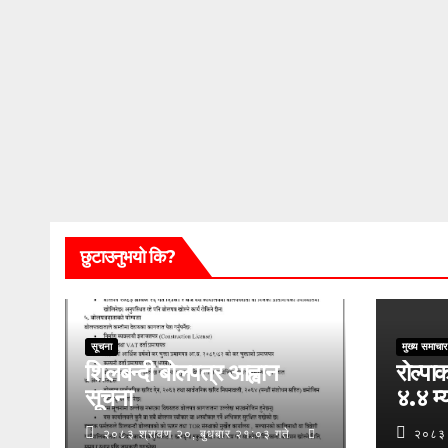
छुटाउनुभयो कि?
सूचना
मुख्य समाचार
शिलबन्दी बोलपत्र आह्वान
रोल्पाक
सूचना
४.४ म्य
२०८३ श्रावण २०, बुधबार २१:०३ गते
२०८३ 