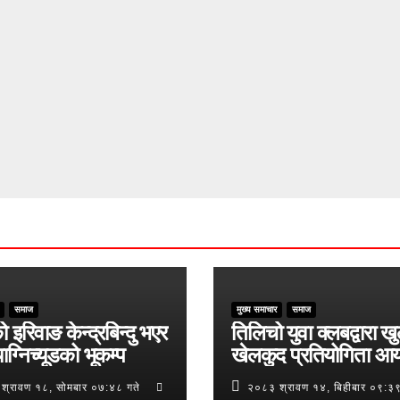
समाज
मुख्य समाचार
समाज
ो इरिवाङ केन्द्रबिन्दु भएर
तिलिचो युवा क्लबद्वारा ख
ाग्निच्यूडको भूकम्प
खेलकुद प्रतियोगिता आ
श्रावण १८, सोमबार ०७:४८ गते
२०८३ श्रावण १४, बिहीबार ०९:३९