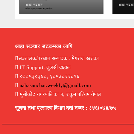
आहा सञ्चार
आहा सञ्च
आहा सञ्चार डटकमका लागि
सञ्चालक/प्रधान सम्पादक : मेगराज खड्का
IT Support: तुलसी दाहाल
०८८५३०३६८, ९८५७८२२८१६
aahasanchar.weekly@gmail.com
मुसीकोट नगरपालिका १, रुकुम पश्चिम नेपाल
सूचना तथा प्रसारण विभाग दर्ता नम्बर : ८४६/०७४/७५