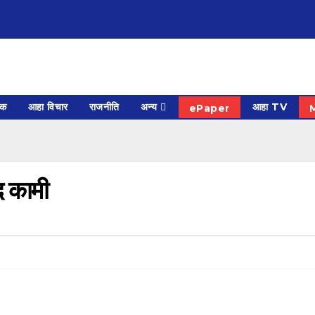
िक
आहा विचार
राजनीति
अन्य
आहा TV
ePaper
द कामी