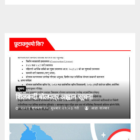
छुटाउनुभयो कि?
सूचना
शिलबन्दी बोलपत्र आह्वान सूचना
२०८३ श्रावण २०, बुधबार २१:०३ गते
आहा सञ्चार