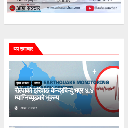
थप समाचार
मुख्य समाचार
समाज
रोल्पाको इरिवाङ केन्द्रबिन्दु भएर ४.४
म्याग्निच्यूडको भूकम्प
आहा सञ्चार