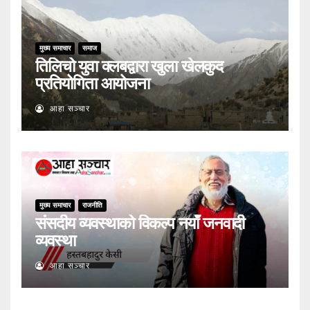
मुख्य समाचार
समाज
तिलिचो युवा क्लबद्वारा खुला खेलकुद
प्रतियोगिता आयोजना
आहा सञ्चार
मुख्य समाचार
राजनीति
संसदीय व्यवस्थाको विकल्प नयाँ जनवादी
व्यवस्था
आहा सञ्चार