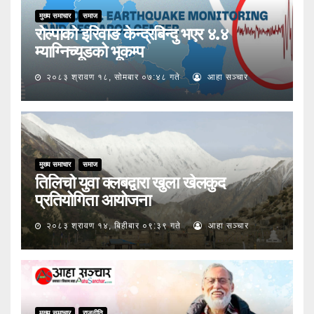
मुख्य समाचार
समाज
रोल्पाको इरिवाङ केन्द्रबिन्दु भएर ४.४
म्याग्निच्यूडको भूकम्प
२०८३ श्रावण १८, सोमबार ०७:४८ गते
आहा सञ्चार
मुख्य समाचार
समाज
तिलिचो युवा क्लबद्वारा खुला खेलकुद
प्रतियोगिता आयोजना
२०८३ श्रावण १४, बिहीबार ०९:३९ गते
आहा सञ्चार
मुख्य समाचार
राजनीति