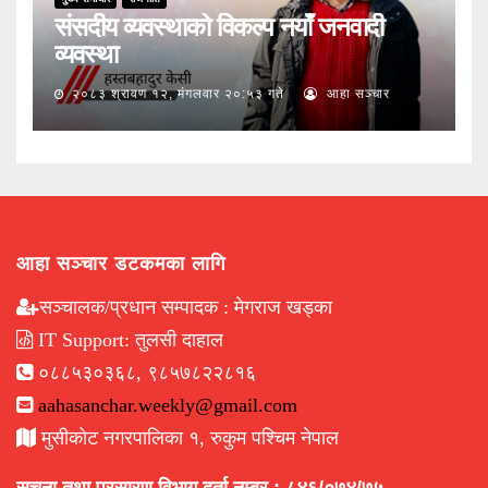
संसदीय व्यवस्थाको विकल्प नयाँ जनवादी
व्यवस्था
२०८३ श्रावण १२, मंगलवार २०:५३ गते
आहा सञ्चार
आहा सञ्चार डटकमका लागि
सञ्चालक/प्रधान सम्पादक : मेगराज खड्का
IT Support: तुलसी दाहाल
०८८५३०३६८, ९८५७८२२८१६
aahasanchar.weekly@gmail.com
मुसीकोट नगरपालिका १, रुकुम पश्चिम नेपाल