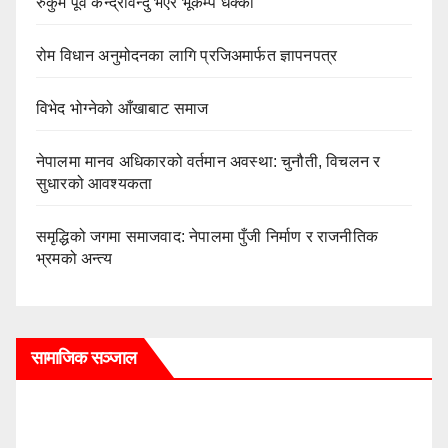
रुकुम पूर्व केन्द्रविन्दु भएर भूकम्प धक्का
रोम विधान अनुमोदनका लागि प्रजिअमार्फत ज्ञापनपत्र
विभेद भोग्नेको आँखाबाट समाज
नेपालमा मानव अधिकारको वर्तमान अवस्था: चुनौती, विचलन र
सुधारको आवश्यकता
समृद्धिको जगमा समाजवाद: नेपालमा पुँजी निर्माण र राजनीतिक
भ्रमको अन्त्य
सामाजिक सञ्जाल