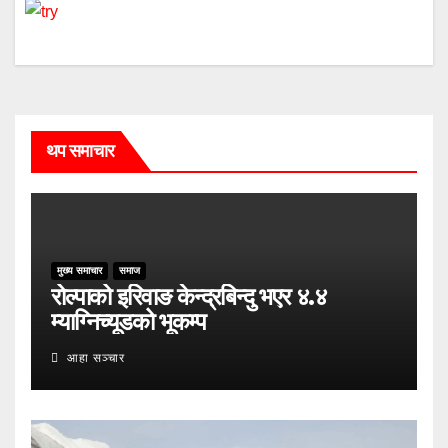
थप समाचार
मुख्य समाचार
समाज
रोल्पाको इरिवाङ केन्द्रबिन्दु भएर ४.४
म्याग्निच्यूडको भूकम्प
आहा सञ्चार