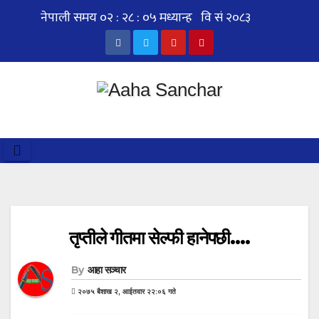
Skip
to
content
तृप्तीले गीतमा सेल्फी हानेपछी….
By
आहा सञ्चार
२०७५ बैशाख २, आईतवार २२:०६ गते