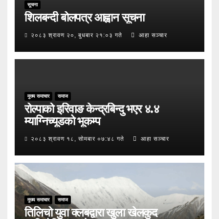
सूचना
शिलबन्दी बोलपत्र आह्वान सूचना
२०८३ श्रावण २०, बुधबार २१:०३ गते
आहा सञ्चार
मुख्य समाचार
समाज
रोल्पाको इरिवाङ केन्द्रबिन्दु भएर ४.४
म्याग्निच्यूडको भूकम्प
२०८३ श्रावण १८, सोमबार ०७:४८ गते
आहा सञ्चार
मुख्य समाचार
समाज
तिलिचो युवा क्लबद्वारा खुला खेलकुद