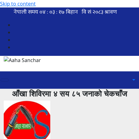
Skip to content
आँखा शिविरमा ४ सय ८५ जनाको चेकचाँज