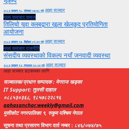
भूकम्प
आहा सञ्चार
२०८३ श्रावण १८, सोमबार ०७:४८ गते
मुख्य समाचार
समाज
तिलिचो युवा क्लबद्वारा खुला खेलकुद प्रतियोगिता
आयोजना
आहा सञ्चार
२०८३ श्रावण १४, बिहीबार ०९:३९ गते
मुख्य समाचार
राजनीति
संसदीय व्यवस्थाको विकल्प नयाँ जनवादी व्यवस्था
आहा सञ्चार
२०८३ श्रावण १२, मंगलवार २०:५३ गते
आहा सञ्चार डटकमका लागि
सञ्चालक/प्रधान सम्पादक : मेगराज खड्का
IT Support: तुलसी दाहाल
०८८५३०३६८, ९८५७८२२८१६
aahasanchar.weekly@gmail.com
मुसीकोट नगरपालिका १, रुकुम पश्चिम नेपाल
सूचना तथा प्रसारण विभाग दर्ता नम्बर : ८४६/०७४/७५