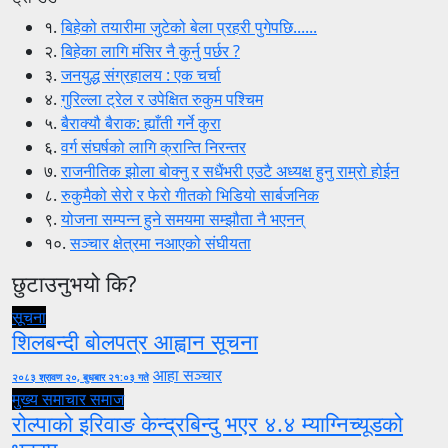
१.
बिहेको तयारीमा जुटेको बेला प्रहरी पुगेपछि......
२.
बिहेका लागि मंसिर नै कुर्नु पर्छर ?
३.
जनयुद्ध संग्रहालय : एक चर्चा
४.
गुरिल्ला ट्रेल र उपेक्षित रुकुम पश्चिम
५.
बैराक्यौ बैराक: ह्याँती गर्ने कुरा
६.
वर्ग संघर्षको लागि क्रान्ति निरन्तर
७.
राजनीतिक झोला बोक्नु र सधैंभरी एउटै अध्यक्ष हुनु राम्रो होईन
८.
रुकुमैको सेरो र फेरो गीतको भिडियो सार्बजनिक
९.
योजना सम्पन्न हुने समयमा सम्झौता नै भएनन्
१०.
सञ्चार क्षेत्रमा नआएको संघीयता
छुटाउनुभयो कि?
सूचना
शिलबन्दी बोलपत्र आह्वान सूचना
आहा सञ्चार
२०८३ श्रावण २०, बुधबार २१:०३ गते
मुख्य समाचार
समाज
रोल्पाको इरिवाङ केन्द्रबिन्दु भएर ४.४ म्याग्निच्यूडको