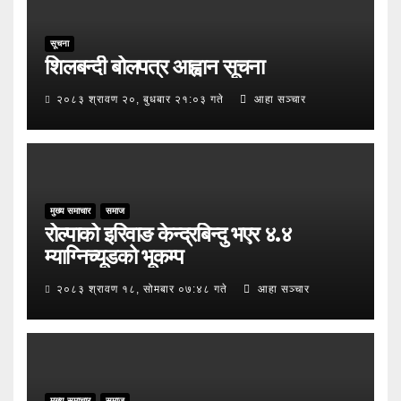
सूचना
शिलबन्दी बोलपत्र आह्वान सूचना
२०८३ श्रावण २०, बुधबार २१:०३ गते
आहा सञ्चार
मुख्य समाचार
समाज
रोल्पाको इरिवाङ केन्द्रबिन्दु भएर ४.४
म्याग्निच्यूडको भूकम्प
२०८३ श्रावण १८, सोमबार ०७:४८ गते
आहा सञ्चार
मुख्य समाचार
समाज