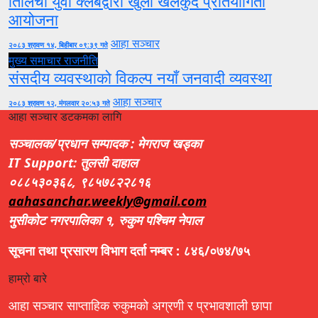
तिलिचो युवा क्लबद्वारा खुला खेलकुद प्रतियोगिता
आयोजना
आहा सञ्चार
२०८३ श्रावण १४, बिहीबार ०९:३९ गते
मुख्य समाचार
राजनीति
संसदीय व्यवस्थाको विकल्प नयाँ जनवादी व्यवस्था
आहा सञ्चार
२०८३ श्रावण १२, मंगलवार २०:५३ गते
आहा सञ्चार डटकमका लागि
सञ्चालक/प्रधान सम्पादक : मेगराज खड्का
IT Support: तुलसी दाहाल
०८८५३०३६८, ९८५७८२२८१६
aahasanchar.weekly@gmail.com
मुसीकोट नगरपालिका १, रुकुम पश्चिम नेपाल
सूचना तथा प्रसारण विभाग दर्ता नम्बर : ८४६/०७४/७५
हाम्रो बारे
आहा सञ्चार साप्ताहिक रुकुमको अग्रणी र प्रभावशाली छापा