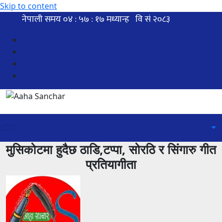
Skip to content
मुसिकोटमा हुदैछ ठाडि,टप्पा, सोरठि र सिंगारु गीत
प्रतियागीता