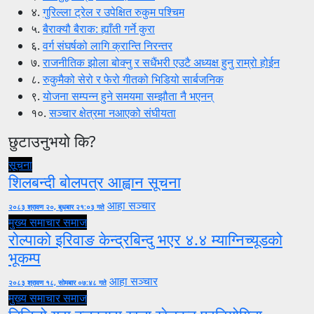
४.
गुरिल्ला ट्रेल र उपेक्षित रुकुम पश्चिम
५.
बैराक्यौ बैराक: ह्याँती गर्ने कुरा
६.
वर्ग संघर्षको लागि क्रान्ति निरन्तर
७.
राजनीतिक झोला बोक्नु र सधैंभरी एउटै अध्यक्ष हुनु राम्रो होईन
८.
रुकुमैको सेरो र फेरो गीतको भिडियो सार्बजनिक
९.
योजना सम्पन्न हुने समयमा सम्झौता नै भएनन्
१०.
सञ्चार क्षेत्रमा नआएको संघीयता
छुटाउनुभयो कि?
सूचना
शिलबन्दी बोलपत्र आह्वान सूचना
आहा सञ्चार
२०८३ श्रावण २०, बुधबार २१:०३ गते
मुख्य समाचार
समाज
रोल्पाको इरिवाङ केन्द्रबिन्दु भएर ४.४ म्याग्निच्यूडको
भूकम्प
आहा सञ्चार
२०८३ श्रावण १८, सोमबार ०७:४८ गते
मुख्य समाचार
समाज