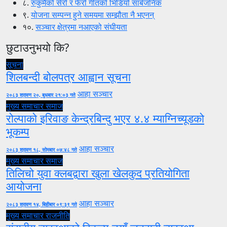
८.
रुकुमैको सेरो र फेरो गीतको भिडियो सार्बजनिक
९.
योजना सम्पन्न हुने समयमा सम्झौता नै भएनन्
१०.
सञ्चार क्षेत्रमा नआएको संघीयता
छुटाउनुभयो कि?
सूचना
शिलबन्दी बोलपत्र आह्वान सूचना
आहा सञ्चार
२०८३ श्रावण २०, बुधबार २१:०३ गते
मुख्य समाचार
समाज
रोल्पाको इरिवाङ केन्द्रबिन्दु भएर ४.४ म्याग्निच्यूडको
भूकम्प
आहा सञ्चार
२०८३ श्रावण १८, सोमबार ०७:४८ गते
मुख्य समाचार
समाज
तिलिचो युवा क्लबद्वारा खुला खेलकुद प्रतियोगिता
आयोजना
आहा सञ्चार
२०८३ श्रावण १४, बिहीबार ०९:३९ गते
मुख्य समाचार
राजनीति