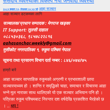
संसदीय व्यवस्थाको विकल्प नयाँ जनवादी व्यवस्था
आहा सञ्चार
२०८३ श्रावण १२, मंगलवार २०:५३ गते
आहा सञ्चार डटकमका लागि
सञ्चालक/प्रधान सम्पादक : मेगराज खड्का
IT Support: तुलसी दाहाल
०८८५३०३६८, ९८५७८२२८१६
aahasanchar.weekly@gmail.com
मुसीकोट नगरपालिका १, रुकुम पश्चिम नेपाल
सूचना तथा प्रसारण विभाग दर्ता नम्बर : ८४६/०७४/७५
हाम्रो बारे
आहा सञ्चार साप्ताहिक रुकुमको अग्रणी र प्रभावशाली छापा
सञ्चारमाध्यम हो । शान्ति र समृद्धिको चाहा, समाचार र विचारमा आहा
भन्ने मुल नाराका साथ थालिएको यो एक सञ्चार अभियान पनि हो ।
पत्रिका रुकुम पश्चिमबाट निरन्तर दश वर्षदेखि प्रकाशित भैरहेको छ
। ..
थप !