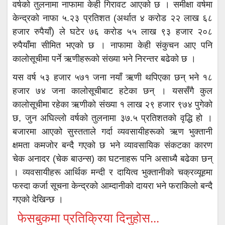
वर्षको तुलनामा नाफामा केही गिरावट आएको छ । समीक्षा वर्षमा
केन्द्रको नाफा ५.२३ प्रतिशत (अर्थात ४ करोड २२ लाख ६८
हजार रुपैयाँ) ले घटेर ७६ करोड ५५ लाख ९३ हजार २०८
रुपैयाँमा सीमित भएको छ । नाफामा केही संकुचन आए पनि
कालोसूचीमा पर्ने ऋणीहरूको संख्या भने निरन्तर बढेको छ ।
यस वर्ष ५३ हजार ५७१ जना नयाँ ऋणी थपिएका छन् भने १८
हजार ७४ जना कालोसूचीबाट हटेका छन् । यससँगै कुल
कालोसूचीमा रहेका ऋणीको संख्या १ लाख २९ हजार ९७४ पुगेको
छ, जुन अघिल्लो वर्षको तुलनामा ३७.५ प्रतिशतको वृद्धि हो ।
बजारमा आएको सुस्तताले गर्दा व्यवसायीहरूको ऋण भुक्तानी
क्षमता कमजोर बन्दै गएको छ भने व्यावसायिक संकटका कारण
चेक अनादर (चेक बाउन्स) का घटनाहरू पनि असाध्यै बढेका छन्
। व्यवसायीहरू आर्थिक मन्दी र दायित्व भुक्तानीको चक्रव्यूहमा
फस्दा कर्जा सूचना केन्द्रको आम्दानीको दायरा भने फराकिलो बन्दै
गएको देखिन्छ ।
फेसबुकमा प्रतिक्रिया दिनुहोस...