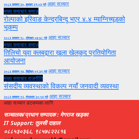
आहा सञ्चार
२०८३ श्रावण २०, बुधबार २१:०३ गते
मुख्य समाचार
समाज
रोल्पाको इरिवाङ केन्द्रबिन्दु भएर ४.४ म्याग्निच्यूडको
भूकम्प
आहा सञ्चार
२०८३ श्रावण १८, सोमबार ०७:४८ गते
मुख्य समाचार
समाज
तिलिचो युवा क्लबद्वारा खुला खेलकुद प्रतियोगिता
आयोजना
आहा सञ्चार
२०८३ श्रावण १४, बिहीबार ०९:३९ गते
मुख्य समाचार
राजनीति
संसदीय व्यवस्थाको विकल्प नयाँ जनवादी व्यवस्था
आहा सञ्चार
२०८३ श्रावण १२, मंगलवार २०:५३ गते
आहा सञ्चार डटकमका लागि
सञ्चालक/प्रधान सम्पादक : मेगराज खड्का
IT Support: तुलसी दाहाल
०८८५३०३६८, ९८५७८२२८१६