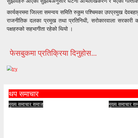
सुझावहरु आएको सुझाबअनुसार घटना अभिलेखिकरण र भएका गल्तीक
कार्यक्रममा जिल्ला समन्वय समिति रुकुम पश्चिमका उपप्रमुख देवब
राजनीतिक दलका प्रमुख तथा प्रतिनिधी, सरोकारवाला सरकारी कार
पक्षहरुको सहभागीता रहेको थियो ।
फेसबुकमा प्रतिक्रिया दिनुहोस...
थप समाचार
मुख्य समाचार
समाज
मुख्य समाचार
स
रोल्पाको इरिवाङ केन्द्रबिन्दु भएर ४.४
तिलिचो युवा
म्याग्निच्यूडको भूकम्प
प्रतियोगि
आहा सञ्चार
आहा सञ्चार