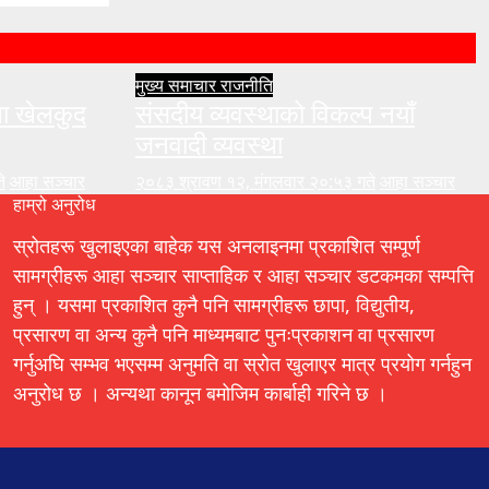
मुख्य समाचार
राजनीति
ुला खेलकुद
संसदीय व्यवस्थाको विकल्प नयाँ
जनवादी व्यवस्था
े
आहा सञ्चार
२०८३ श्रावण १२, मंगलवार २०:५३ गते
आहा सञ्चार
हाम्रो अनुरोध
स्रोतहरू खुलाइएका बाहेक यस अनलाइनमा प्रकाशित सम्पूर्ण
सामग्रीहरू आहा सञ्चार साप्ताहिक र आहा सञ्चार डटकमका सम्पत्ति
हुन् । यसमा प्रकाशित कुनै पनि सामग्रीहरू छापा, विद्युतीय,
प्रसारण वा अन्य कुनै पनि माध्यमबाट पुनःप्रकाशन वा प्रसारण
गर्नुअघि सम्भव भएसम्म अनुमति वा स्रोत खुलाएर मात्र प्रयोग गर्नहुन
अनुरोध छ । अन्यथा कानून बमोजिम कार्बाही गरिने छ ।