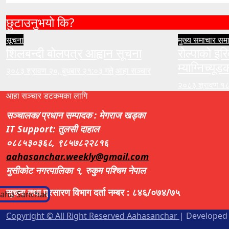
छुटाउनुभयो कि?
सूचना
मुख्य समाचार
सम
शिलबन्दी बोलपत्र आह्वान सूचना
रोल्पाको इरि
म्याग्निच्यूड
२०८३ श्रावण २०, बुधबार २१:०३ गते
आहा सञ्चार
२०८३ श्रावण १८
आहा सञ्चार डटकमका लागि
सञ्चालक/प्रधान सम्पादक : मेगराज खड्का
IT Support: तुलसी दाहाल
०८८५३०३६८, ९८५७८२२८१६
aahasanchar.weekly@gmail.com
मुसीकोट नगरपालिका १, रुकुम पश्चिम नेपाल
सूचना तथा प्रसारण विभाग दर्ता नम्बर : ८४६/०७४/७५
Copyright © All Right Reserved Aahasanchar
|
Developed