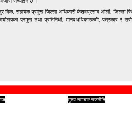
मजोरी सच्याईने छ ।
हादुर विक, सहायक प्रमुख जिल्ला अधिकारी केशवप्रसाद ओली, जिल्ला स्
्यालयका प्रमुख तथा प्रतिनिधी, मानवअधिकारकर्मी, पत्रकार र सर
माज
मुख्य समाचार
राजनीति
 क्लबद्वारा खुला खेलकुद
संसदीय व्यवस्थाको विकल्प
ता आयोजना
जनवादी व्यवस्था
आहा सञ्चार