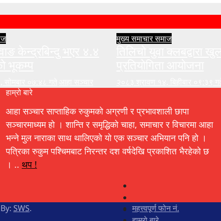
ाज
मुख्य समाचार
समाज
वाङ केन्द्रबिन्दु भएर ४.४
तिलिचो युवा क्लबद्वारा ख
को भूकम्प
प्रतियोगिता आयोजना
, सोमबार ०७:४८ गते
आहा सञ्चार
२०८३ श्रावण १४, बिहीबार ०९:३९ गत
हाम्रो बारे
आहा सञ्चार साप्ताहिक रुकुमको अग्रणी र प्रभावशाली छापा
सञ्चारमाध्यम हो । शान्ति र समृद्धिको चाहा, समाचार र विचारमा आहा
भन्ने मुल नाराका साथ थालिएको यो एक सञ्चार अभियान पनि हो ।
पत्रिका रुकुम पश्चिमबाट निरन्तर दश वर्षदेखि प्रकाशित भैरहेको छ
। ..
थप !
 By:
SWS
.
महत्त्वपूर्ण फोन नं.
हाम्रो बारे