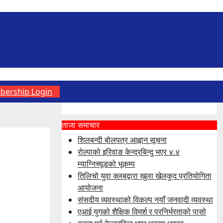
ership Login
ताजा समाचार
शिलबन्दी बोलपत्र आह्वान सूचना
रोल्पाको इरिवाङ केन्द्रबिन्दु भएर ४.४
म्याग्निच्यूडको भूकम्प
तिलिचो युवा क्लबद्वारा खुला खेलकुद प्रतियोगिता
आयोजना
संसदीय व्यवस्थाको विकल्प नयाँ जनवादी व्यवस्था
एआई युगको शैक्षिक विमर्श र परनिर्भरताको पासो