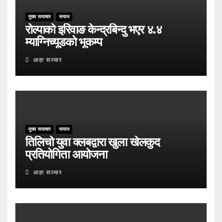
मुख्य समाचार
समाज
रोल्पाको इरिवाङ केन्द्रबिन्दु भएर ४.४
म्याग्निच्यूडको भूकम्प
आहा सञ्चार
मुख्य समाचार
समाज
तिलिचो युवा क्लबद्वारा खुला खेलकुद
प्रतियोगिता आयोजना
आहा सञ्चार