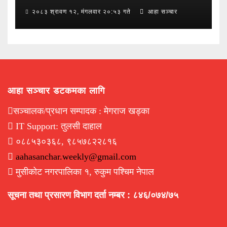
२०८३ श्रावण १२, मंगलवार २०:५३ गते
आहा सञ्चार
आहा सञ्चार डटकमका लागि
सञ्चालक/प्रधान सम्पादक : मेगराज खड्का
IT Support: तुलसी दाहाल
०८८५३०३६८, ९८५७८२२८१६
aahasanchar.weekly@gmail.com
मुसीकोट नगरपालिका १, रुकुम पश्चिम नेपाल
सूचना तथा प्रसारण विभाग दर्ता नम्बर : ८४६/०७४/७५