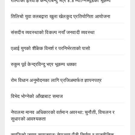
रोल्पाको इरिवाङ केन्द्रबिन्दु भएर ४.४ म्याग्निच्यूडको भूकम्प
तिलिचो युवा क्लबद्वारा खुला खेलकुद प्रतियोगिता आयोजना
संसदीय व्यवस्थाको विकल्प नयाँ जनवादी व्यवस्था
एआई युगको शैक्षिक विमर्श र परनिर्भरताको पासो
रुकुम पूर्व केन्द्रविन्दु भएर भूकम्प धक्का
रोम विधान अनुमोदनका लागि प्रजिअमार्फत ज्ञापनपत्र
विभेद भोग्नेको आँखाबाट समाज
नेपालमा मानव अधिकारको वर्तमान अवस्था: चुनौती, विचलन र
सुधारको आवश्यकता
समृद्धिको जगमा समाजवाद: नेपालमा पुँजी निर्माण र राजनीतिक