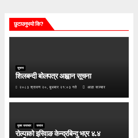
छुटाउनुभयो कि?
सूचना
शिलबन्दी बोलपत्र आह्वान सूचना
२०८३ श्रावण २०, बुधबार २१:०३ गते
आहा सञ्चार
मुख्य समाचार
समाज
रोल्पाको इरिवाङ केन्द्रबिन्दु भएर ४.४