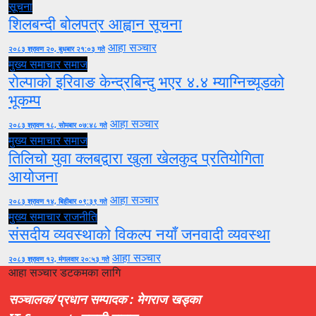
सूचना
शिलबन्दी बोलपत्र आह्वान सूचना
आहा सञ्चार
२०८३ श्रावण २०, बुधबार २१:०३ गते
मुख्य समाचार
समाज
रोल्पाको इरिवाङ केन्द्रबिन्दु भएर ४.४ म्याग्निच्यूडको
भूकम्प
आहा सञ्चार
२०८३ श्रावण १८, सोमबार ०७:४८ गते
मुख्य समाचार
समाज
तिलिचो युवा क्लबद्वारा खुला खेलकुद प्रतियोगिता
आयोजना
आहा सञ्चार
२०८३ श्रावण १४, बिहीबार ०९:३९ गते
मुख्य समाचार
राजनीति
संसदीय व्यवस्थाको विकल्प नयाँ जनवादी व्यवस्था
आहा सञ्चार
२०८३ श्रावण १२, मंगलवार २०:५३ गते
आहा सञ्चार डटकमका लागि
सञ्चालक/प्रधान सम्पादक : मेगराज खड्का