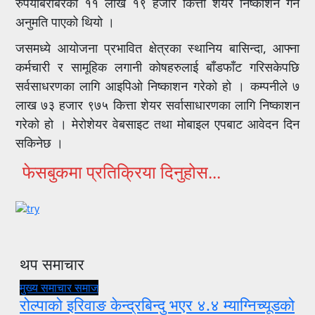
रुपैयाँबराबरको ११ लाख १९ हजार कित्ता शेयर निष्काशन गर्ने
अनुमति पाएको थियो ।
जसमध्ये आयोजना प्रभावित क्षेत्रका स्थानिय बासिन्दा, आफ्ना
कर्मचारी र सामूहिक लगानी कोषहरुलाई बाँडफाँट गरिसकेपछि
सर्वसाधरणका लागि आइपिओ निष्काशन गरेको हो । कम्पनीले ७
लाख ७३ हजार ९७५ कित्ता शेयर सर्वासाधारणका लागि निष्काशन
गरेको हो । मेरोशेयर वेबसाइट तथा मोबाइल एपबाट आवेदन दिन
सकिनेछ ।
फेसबुकमा प्रतिक्रिया दिनुहोस...
थप समाचार
मुख्य समाचार
समाज
रोल्पाको इरिवाङ केन्द्रबिन्दु भएर ४.४ म्याग्निच्यूडको