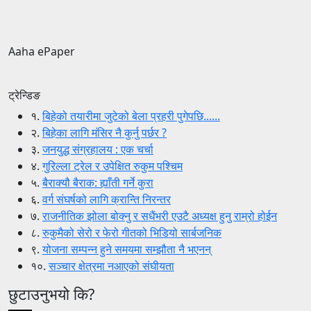
Aaha ePaper
ट्रेन्डिङ
१.
बिहेको तयारीमा जुटेको बेला प्रहरी पुगेपछि......
२.
बिहेका लागि मंसिर नै कुर्नु पर्छर ?
३.
जनयुद्ध संग्रहालय : एक चर्चा
४.
गुरिल्ला ट्रेल र उपेक्षित रुकुम पश्चिम
५.
बैराक्यौ बैराक: ह्याँती गर्ने कुरा
६.
वर्ग संघर्षको लागि क्रान्ति निरन्तर
७.
राजनीतिक झोला बोक्नु र सधैंभरी एउटै अध्यक्ष हुनु राम्रो होईन
८.
रुकुमैको सेरो र फेरो गीतको भिडियो सार्बजनिक
९.
योजना सम्पन्न हुने समयमा सम्झौता नै भएनन्
१०.
सञ्चार क्षेत्रमा नआएको संघीयता
छुटाउनुभयो कि?