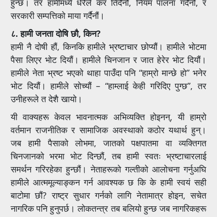
हुन्छ। तर हामीमध्ये धेरैले कर तिर्दैनौं, नियम पालना गर्दैनौं, र
सरकारी सम्पत्तिको माया गर्दैनौं।
८. हामी जनता दोषि छौ, किन?
हामी नै दोषी हौं, किनकि हामीले भ्रष्टाचार छोप्यौं। हामीले भोटमा
पैसा लिएर भोट दियौं। हामीले चिनजान र जात हेरेर भोट दियौं।
हामीले नेता भ्रष्ट भएको थाहा पाउँदा पनि “हाम्रो मान्छे हो” भनेर
भोट दियौं। हामीले सोच्यौं – “हाम्लाई केही गरिदिए पुग्छ”, तर
उनीहरूले त देशै खायो।
यी वाक्यहरू केवल भावनात्मक अभिव्यक्ति होइनन्, यी हाम्रो
वर्तमान राजनीतिक र सामाजिक अवस्थाको कठोर यथार्थ हुन्।
जब हामी पैसाको लोभमा, जातको पक्षपातमा वा व्यक्तिगत
चिनजानको भरमा भोट दिन्छौं, तब हामी स्वतः भ्रष्टाचारलाई
समर्थन गरिरहेका हुन्छौं। नेताहरूको गल्तीको आलोचना गर्नुअघि
हामीले आत्ममूल्याङ्कन गर्न आवश्यक छ कि के हामी स्वयं सही
बाटोमा छौं? राष्ट्र सुधार गर्नको लागि नेतामात्र होइन, सचेत
नागरिक पनि हुनुपर्छ। लोकतन्त्र तब बलियो हुन्छ जब नागरिकहरू