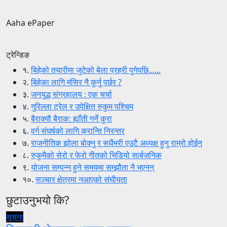
Aaha ePaper
ट्रेन्डिङ
१.
बिहेको तयारीमा जुटेको बेला प्रहरी पुगेपछि......
२.
बिहेका लागि मंसिर नै कुर्नु पर्छर ?
३.
जनयुद्ध संग्रहालय : एक चर्चा
४.
गुरिल्ला ट्रेल र उपेक्षित रुकुम पश्चिम
५.
बैराक्यौ बैराक: ह्याँती गर्ने कुरा
६.
वर्ग संघर्षको लागि क्रान्ति निरन्तर
७.
राजनीतिक झोला बोक्नु र सधैंभरी एउटै अध्यक्ष हुनु राम्रो होईन
८.
रुकुमैको सेरो र फेरो गीतको भिडियो सार्बजनिक
९.
योजना सम्पन्न हुने समयमा सम्झौता नै भएनन्
१०.
सञ्चार क्षेत्रमा नआएको संघीयता
छुटाउनुभयो कि?
सूचना