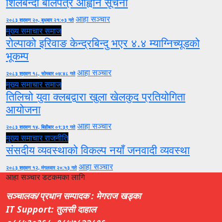
शिलबन्दी बोलपत्र आह्वान सूचना
आहा सञ्चार
२०८३ श्रावण २०, बुधबार २१:०३ गते
मुख्य समाचार
समाज
रोल्पाको इरिवाङ केन्द्रबिन्दु भएर ४.४ म्याग्निच्यूडको
भूकम्प
आहा सञ्चार
२०८३ श्रावण १८, सोमबार ०७:४८ गते
मुख्य समाचार
समाज
तिलिचो युवा क्लबद्वारा खुला खेलकुद प्रतियोगिता
आयोजना
आहा सञ्चार
२०८३ श्रावण १४, बिहीबार ०९:३९ गते
मुख्य समाचार
राजनीति
संसदीय व्यवस्थाको विकल्प नयाँ जनवादी व्यवस्था
आहा सञ्चार
२०८३ श्रावण १२, मंगलवार २०:५३ गते
आहा सञ्चार डटकमका लागि
सञ्चालक/प्रधान सम्पादक : मेगराज खड्का
IT Support: तुलसी दाहाल