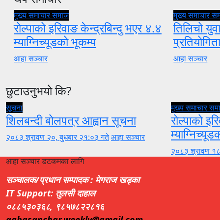
मुख्य समाचार
समाज
मुख्य समाचार
स
रोल्पाको इरिवाङ केन्द्रबिन्दु भएर ४.४
तिलिचो युवा
म्याग्निच्यूडको भूकम्प
प्रतियोगि
आहा सञ्चार
आहा सञ्चार
छुटाउनुभयो कि?
सूचना
मुख्य समाचार
सम
शिलबन्दी बोलपत्र आह्वान सूचना
रोल्पाको इरि
म्याग्निच्यूड
२०८३ श्रावण २०, बुधबार २१:०३ गते
आहा सञ्चार
२०८३ श्रावण १८
आहा सञ्चार डटकमका लागि
सञ्चालक/प्रधान सम्पादक : मेगराज खड्का
IT Support: तुलसी दाहाल
०८८५३०३६८, ९८५७८२२८१६
aahasanchar.weekly@gmail.com