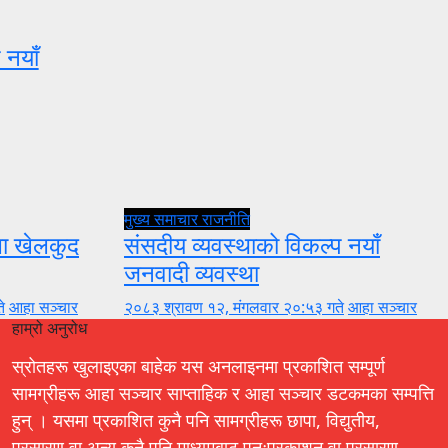
 नयाँ
मुख्य समाचार
राजनीति
ुला खेलकुद
संसदीय व्यवस्थाको विकल्प नयाँ
जनवादी व्यवस्था
े
आहा सञ्चार
२०८३ श्रावण १२, मंगलवार २०:५३ गते
आहा सञ्चार
हाम्रो अनुरोध
स्रोतहरू खुलाइएका बाहेक यस अनलाइनमा प्रकाशित सम्पूर्ण
सामग्रीहरू आहा सञ्चार साप्ताहिक र आहा सञ्चार डटकमका सम्पत्ति
हुन् । यसमा प्रकाशित कुनै पनि सामग्रीहरू छापा, विद्युतीय,
प्रसारण वा अन्य कुनै पनि माध्यमबाट पुनःप्रकाशन वा प्रसारण