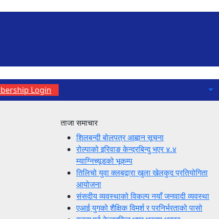
ership Login
ताजा समाचार
शिलबन्दी बोलपत्र आह्वान सूचना
रोल्पाको इरिवाङ केन्द्रबिन्दु भएर ४.४
म्याग्निच्यूडको भूकम्प
तिलिचो युवा क्लबद्वारा खुला खेलकुद प्रतियोगिता
आयोजना
संसदीय व्यवस्थाको विकल्प नयाँ जनवादी व्यवस्था
एआई युगको शैक्षिक विमर्श र परनिर्भरताको पासो