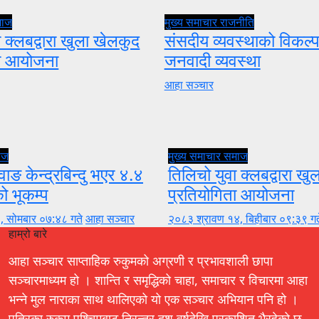
माज
मुख्य समाचार
राजनीति
 क्लबद्वारा खुला खेलकुद
संसदीय व्यवस्थाको विकल्प
ता आयोजना
जनवादी व्यवस्था
आहा सञ्चार
ाज
मुख्य समाचार
समाज
वाङ केन्द्रबिन्दु भएर ४.४
तिलिचो युवा क्लबद्वारा ख
को भूकम्प
प्रतियोगिता आयोजना
, सोमबार ०७:४८ गते
आहा सञ्चार
२०८३ श्रावण १४, बिहीबार ०९:३९ गत
हाम्रो बारे
आहा सञ्चार साप्ताहिक रुकुमको अग्रणी र प्रभावशाली छापा
सञ्चारमाध्यम हो । शान्ति र समृद्धिको चाहा, समाचार र विचारमा आहा
भन्ने मुल नाराका साथ थालिएको यो एक सञ्चार अभियान पनि हो ।
पत्रिका रुकुम पश्चिमबाट निरन्तर दश वर्षदेखि प्रकाशित भैरहेको छ