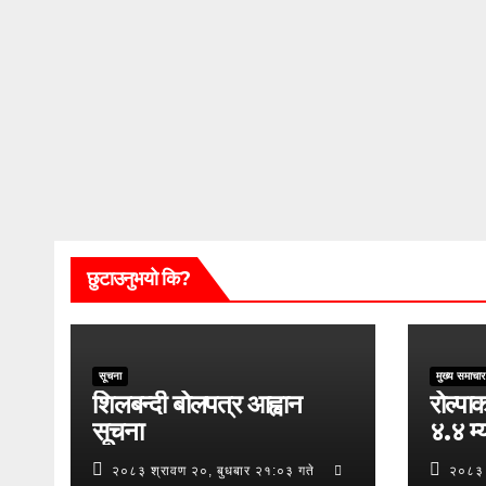
छुटाउनुभयो कि?
सूचना
मुख्य समाचार
शिलबन्दी बोलपत्र आह्वान
रोल्पाक
सूचना
४.४ म्य
२०८३ श्रावण २०, बुधबार २१:०३ गते
२०८३ 