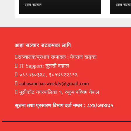
आहा सञ्चार
आहा सञ्च
आहा सञ्चार डटकमका लागि
सञ्चालक/प्रधान सम्पादक : मेगराज खड्का
IT Support: तुलसी दाहाल
०८८५३०३६८, ९८५७८२२८१६
aahasanchar.weekly@gmail.com
मुसीकोट नगरपालिका १, रुकुम पश्चिम नेपाल
सूचना तथा प्रसारण विभाग दर्ता नम्बर : ८४६/०७४/७५