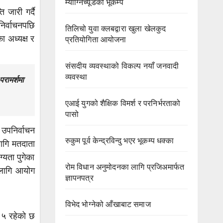
म्याग्निच्यूडको भूकम्प
 जारी गर्दै
निर्वाचनपछि
तिलिचो युवा क्लबद्वारा खुला खेलकुद
 अध्यक्ष र
प्रतियोगिता आयोजना
संसदीय व्यवस्थाको विकल्प नयाँ जनवादी
व्यवस्था
रामर्शमा
एआई युगको शैक्षिक विमर्श र परनिर्भरताको
पासो
उपनिर्वाचन
रुकुम पूर्व केन्द्रविन्दु भएर भूकम्प धक्का
लागि मतदाता
ग्यता पुगेका
रोम विधान अनुमोदनका लागि प्रजिअमार्फत
 लागि आयोग
ज्ञापनपत्र
विभेद भोग्नेको आँखाबाट समाज
र ५ रहेको छ