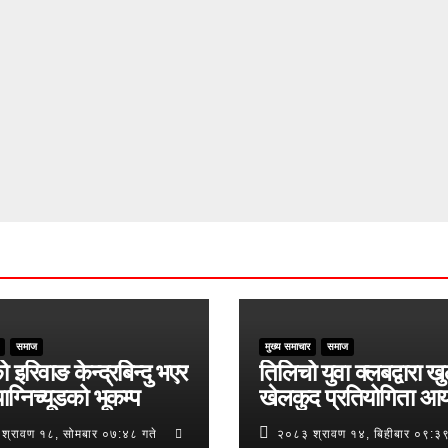
समाज
मुख्य समाचार
समाज
ो इरिवाङ केन्द्रबिन्दु भएर
तिलिचो युवा क्लबद्वारा ख
ाग्निच्यूडको भूकम्प
खेलकुद प्रतियोगिता आ
श्रावण १८, सोमबार ०७:४८ गते
२०८३ श्रावण १४, बिहीबार ०९:३९