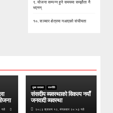
९.
योजना सम्पन्न हुने समयमा सम्झौता नै
भएनन्
१०.
सञ्चार क्षेत्रमा नआएको संघीयता
मुख्य समाचार
राजनीति
ुला
संसदीय व्यवस्थाको विकल्प नयाँ
योजना
जनवादी व्यवस्था
 गते
२०८३ श्रावण १२, मंगलवार २०:५३ गते