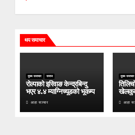
थप समाचार
मुख्य समाचार
समाज
मुख्य समाचार
रोल्पाको इरिवाङ केन्द्रबिन्दु
तिलिचो 
भएर ४.४ म्याग्निच्यूडको भूकम्प
खेलकु
आहा सञ्चार
आहा सञ