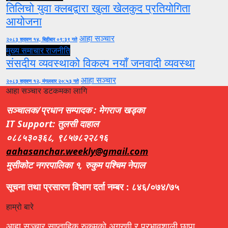
तिलिचो युवा क्लबद्वारा खुला खेलकुद प्रतियोगिता
आयोजना
आहा सञ्चार
२०८३ श्रावण १४, बिहीबार ०९:३९ गते
मुख्य समाचार
राजनीति
संसदीय व्यवस्थाको विकल्प नयाँ जनवादी व्यवस्था
आहा सञ्चार
२०८३ श्रावण १२, मंगलवार २०:५३ गते
आहा सञ्चार डटकमका लागि
सञ्चालक/प्रधान सम्पादक : मेगराज खड्का
IT Support: तुलसी दाहाल
०८८५३०३६८, ९८५७८२२८१६
aahasanchar.weekly@gmail.com
मुसीकोट नगरपालिका १, रुकुम पश्चिम नेपाल
सूचना तथा प्रसारण विभाग दर्ता नम्बर : ८४६/०७४/७५
हाम्रो बारे
आहा सञ्चार साप्ताहिक रुकुमको अग्रणी र प्रभावशाली छापा