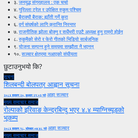
३.
जनयुद्ध संग्रहालय : एक चर्चा
४.
गुरिल्ला ट्रेल र उपेक्षित रुकुम पश्चिम
५.
बैराक्यौ बैराक: ह्याँती गर्ने कुरा
६.
वर्ग संघर्षको लागि क्रान्ति निरन्तर
७.
राजनीतिक झोला बोक्नु र सधैंभरी एउटै अध्यक्ष हुनु राम्रो होईन
८.
रुकुमैको सेरो र फेरो गीतको भिडियो सार्बजनिक
९.
योजना सम्पन्न हुने समयमा सम्झौता नै भएनन्
१०.
सञ्चार क्षेत्रमा नआएको संघीयता
छुटाउनुभयो कि?
सूचना
शिलबन्दी बोलपत्र आह्वान सूचना
आहा सञ्चार
२०८३ श्रावण २०, बुधबार २१:०३ गते
मुख्य समाचार
समाज
रोल्पाको इरिवाङ केन्द्रबिन्दु भएर ४.४ म्याग्निच्यूडको
भूकम्प
आहा सञ्चार
२०८३ श्रावण १८, सोमबार ०७:४८ गते
मुख्य समाचार
समाज