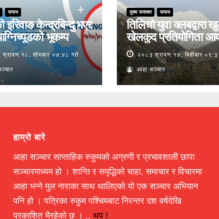
समाज
मुख्य समाचार
समाज
ो इरिवाङ केन्द्रबिन्दु भएर
तिलिचो युवा क्लबद्वारा ख
ाग्निच्यूडको भूकम्प
खेलकुद प्रतियोगिता आ
श्रावण १८, सोमबार ०७:४८ गते
२०८३ श्रावण १४, बिहीबार ०९:३
ञ्चार
आहा सञ्चार
हाम्रो बारे
आहा सञ्चार साप्ताहिक रुकुमको अग्रणी र प्रभावशाली छापा
सञ्चारमाध्यम हो । शान्ति र समृद्धिको चाहा, समाचार र विचारमा
आहा भन्ने मुल नाराका साथ थालिएको यो एक सञ्चार अभियान
पनि हो । पत्रिका रुकुम पश्चिमबाट निरन्तर दश वर्षदेखि
प्रकाशित भैरहेको छ । ..
थप !