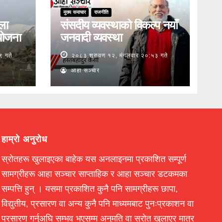
मुख्य समाचार
राजनीति
ुला
संसदीय व्यवस्थाको विकल्प नयाँ
योजना
जनवादी व्यवस्था
९ गते
२०८३ श्रावण १२, मंगलवार २०:५३ गते
आहा सञ्चार
हाम्रो अनुरोध
स्रोतहरू खुलाइएका बाहेक यस अनलाइनमा प्रकाशित सम्पूर्ण
सामग्रीहरू आहा सञ्चार साप्ताहिक र आहा सञ्चार डटकमका
सम्पत्ति हुन् । यसमा प्रकाशित कुनै पनि सामग्रीहरू छापा,
विद्युतीय, प्रसारण वा अन्य कुनै पनि माध्यमबाट पुनःप्रकाशन वा
प्रसारण गर्नुअघि सम्भव भएसम्म अनुमति वा स्रोत खुलाएर मात्र