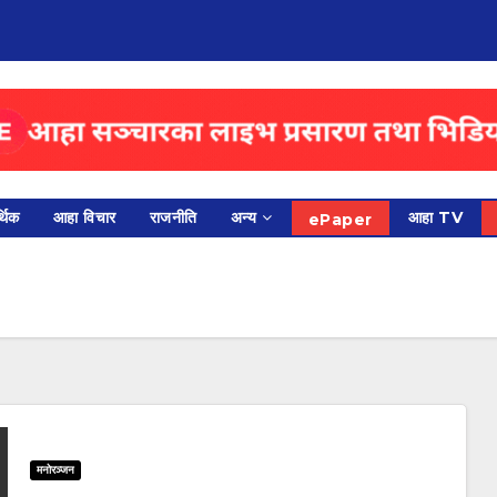
थिक
आहा विचार
राजनीति
अन्य
आहा TV
ePaper
मनोरञ्जन