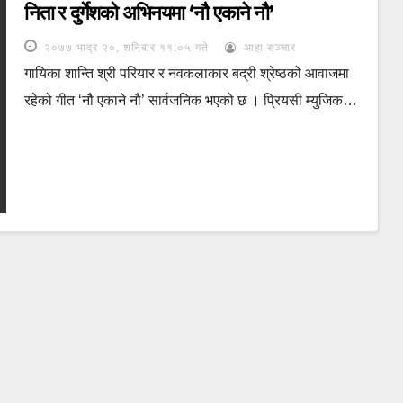
निता र दुर्गेशको अभिनयमा ‘नौ एकाने नौ’
२०७७ भाद्र २०, शनिबार ११:०५ गते
आहा सञ्चार
गायिका शान्ति श्री परियार र नवकलाकार बद्री श्रेष्ठको आवाजमा
रहेको गीत ‘नौ एकाने नौ’ सार्वजनिक भएको छ । प्रियसी म्युजिक…