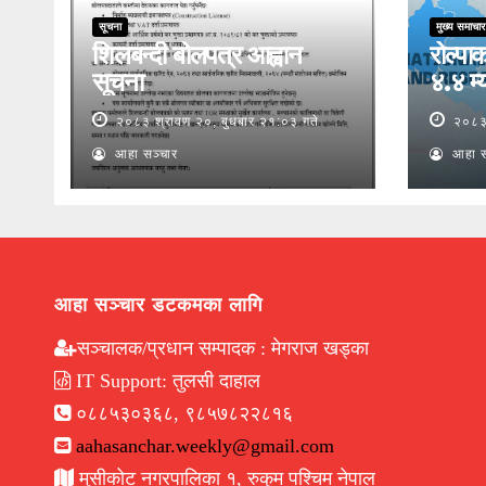
सूचना
मुख्य समाचार
शिलबन्दी बोलपत्र आह्वान
रोल्पाक
सूचना
४.४ म्य
२०८३ श्रावण २०, बुधबार २१:०३ गते
२०८३ 
आहा सञ्चार
आहा स
आहा सञ्चार डटकमका लागि
सञ्चालक/प्रधान सम्पादक : मेगराज खड्का
IT Support: तुलसी दाहाल
०८८५३०३६८, ९८५७८२२८१६
aahasanchar.weekly@gmail.com
मुसीकोट नगरपालिका १, रुकुम पश्चिम नेपाल