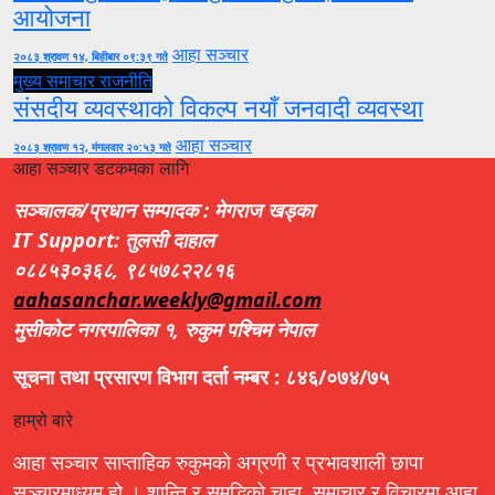
आयोजना
आहा सञ्चार
२०८३ श्रावण १४, बिहीबार ०९:३९ गते
मुख्य समाचार
राजनीति
संसदीय व्यवस्थाको विकल्प नयाँ जनवादी व्यवस्था
आहा सञ्चार
२०८३ श्रावण १२, मंगलवार २०:५३ गते
आहा सञ्चार डटकमका लागि
सञ्चालक/प्रधान सम्पादक : मेगराज खड्का
IT Support: तुलसी दाहाल
०८८५३०३६८, ९८५७८२२८१६
aahasanchar.weekly@gmail.com
मुसीकोट नगरपालिका १, रुकुम पश्चिम नेपाल
सूचना तथा प्रसारण विभाग दर्ता नम्बर : ८४६/०७४/७५
हाम्रो बारे
आहा सञ्चार साप्ताहिक रुकुमको अग्रणी र प्रभावशाली छापा
सञ्चारमाध्यम हो । शान्ति र समृद्धिको चाहा, समाचार र विचारमा आहा