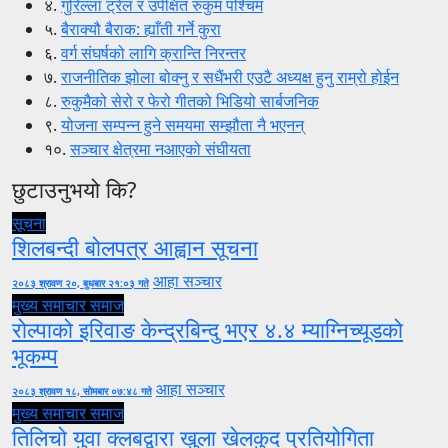
४.
गुरिल्ला ट्रेल र उपेक्षित रुकुम पश्चिम
५.
बैराक्यौ बैराक: ह्याँती गर्ने कुरा
६.
वर्ग संघर्षको लागि क्रान्ति निरन्तर
७.
राजनीतिक झोला बोक्नु र सधैंभरी एउटै अध्यक्ष हुनु राम्रो होईन
८.
रुकुमैको सेरो र फेरो गीतको भिडियो सार्बजनिक
९.
योजना सम्पन्न हुने समयमा सम्झौता नै भएनन्
१०.
सञ्चार क्षेत्रमा नआएको संघीयता
छुटाउनुभयो कि?
सूचना
शिलबन्दी बोलपत्र आह्वान सूचना
आहा सञ्चार
२०८३ श्रावण २०, बुधबार २१:०३ गते
मुख्य समाचार
समाज
रोल्पाको इरिवाङ केन्द्रबिन्दु भएर ४.४ म्याग्निच्यूडको
भूकम्प
आहा सञ्चार
२०८३ श्रावण १८, सोमबार ०७:४८ गते
मुख्य समाचार
समाज
तिलिचो युवा क्लबद्वारा खुला खेलकुद प्रतियोगिता