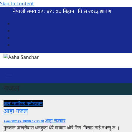
Skip to content
गजल
कला/साहित्य
मनोरञ्जन
आहा गजल
आहा सञ्चार
२०७७ भाद्र २३, मंगलवार १४:४१ गते
मुस्कान पाख्रीबास धनकुटा धेरै मायामा थोरै रिस मिसाए नाई नभन्नु ल ।