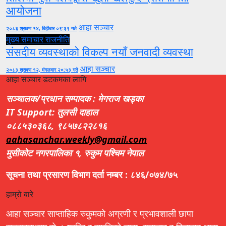
आयोजना
आहा सञ्चार
२०८३ श्रावण १४, बिहीबार ०९:३९ गते
मुख्य समाचार
राजनीति
संसदीय व्यवस्थाको विकल्प नयाँ जनवादी व्यवस्था
आहा सञ्चार
२०८३ श्रावण १२, मंगलवार २०:५३ गते
आहा सञ्चार डटकमका लागि
सञ्चालक/प्रधान सम्पादक : मेगराज खड्का
IT Support: तुलसी दाहाल
०८८५३०३६८, ९८५७८२२८१६
aahasanchar.weekly@gmail.com
मुसीकोट नगरपालिका १, रुकुम पश्चिम नेपाल
सूचना तथा प्रसारण विभाग दर्ता नम्बर : ८४६/०७४/७५
हाम्रो बारे
आहा सञ्चार साप्ताहिक रुकुमको अग्रणी र प्रभावशाली छापा