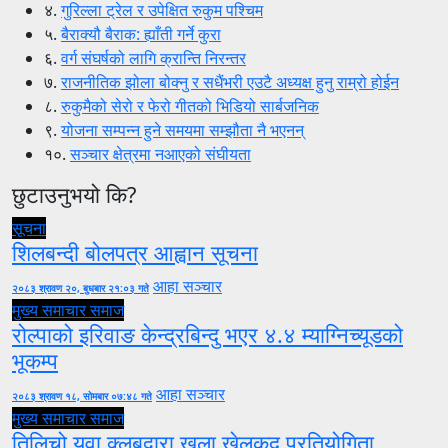
४.
गुरिल्ला ट्रेल र उपेक्षित रुकुम पश्चिम
५.
बैराक्यौ बैराक: ह्याँती गर्ने कुरा
६.
वर्ग संघर्षको लागि क्रान्ति निरन्तर
७.
राजनीतिक झोला बोक्नु र सधैंभरी एउटै अध्यक्ष हुनु राम्रो होईन
८.
रुकुमैको सेरो र फेरो गीतको भिडियो सार्बजनिक
९.
योजना सम्पन्न हुने समयमा सम्झौता नै भएनन्
१०.
सञ्चार क्षेत्रमा नआएको संघीयता
छुटाउनुभयो कि?
सूचना
शिलबन्दी बोलपत्र आह्वान सूचना
आहा सञ्चार
२०८३ श्रावण २०, बुधबार २१:०३ गते
मुख्य समाचार
समाज
रोल्पाको इरिवाङ केन्द्रबिन्दु भएर ४.४ म्याग्निच्यूडको
भूकम्प
आहा सञ्चार
२०८३ श्रावण १८, सोमबार ०७:४८ गते
मुख्य समाचार
समाज
तिलिचो युवा क्लबद्वारा खुला खेलकुद प्रतियोगिता