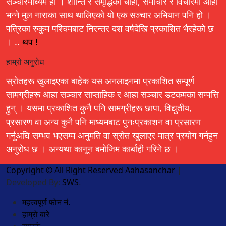
सञ्चारमाध्यम हो । शान्ति र समृद्धिको चाहा, समाचार र विचारमा आहा
भन्ने मुल नाराका साथ थालिएको यो एक सञ्चार अभियान पनि हो ।
पत्रिका रुकुम पश्चिमबाट निरन्तर दश वर्षदेखि प्रकाशित भैरहेको छ
। ..
थप !
हाम्रो अनुरोध
स्रोतहरू खुलाइएका बाहेक यस अनलाइनमा प्रकाशित सम्पूर्ण
सामग्रीहरू आहा सञ्चार साप्ताहिक र आहा सञ्चार डटकमका सम्पत्ति
हुन् । यसमा प्रकाशित कुनै पनि सामग्रीहरू छापा, विद्युतीय,
प्रसारण वा अन्य कुनै पनि माध्यमबाट पुनःप्रकाशन वा प्रसारण
गर्नुअघि सम्भव भएसम्म अनुमति वा स्रोत खुलाएर मात्र प्रयोग गर्नहुन
अनुरोध छ । अन्यथा कानून बमोजिम कार्बाही गरिने छ ।
Copyright © All Right Reserved Aahasanchar
|
Developed By:
SWS
.
महत्त्वपूर्ण फोन नं.
हाम्रो बारे