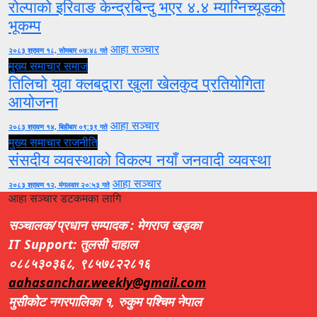
रोल्पाको इरिवाङ केन्द्रबिन्दु भएर ४.४ म्याग्निच्यूडको
भूकम्प
आहा सञ्चार
२०८३ श्रावण १८, सोमबार ०७:४८ गते
मुख्य समाचार
समाज
तिलिचो युवा क्लबद्वारा खुला खेलकुद प्रतियोगिता
आयोजना
आहा सञ्चार
२०८३ श्रावण १४, बिहीबार ०९:३९ गते
मुख्य समाचार
राजनीति
संसदीय व्यवस्थाको विकल्प नयाँ जनवादी व्यवस्था
आहा सञ्चार
२०८३ श्रावण १२, मंगलवार २०:५३ गते
आहा सञ्चार डटकमका लागि
सञ्चालक/प्रधान सम्पादक : मेगराज खड्का
IT Support: तुलसी दाहाल
०८८५३०३६८, ९८५७८२२८१६
aahasanchar.weekly@gmail.com
मुसीकोट नगरपालिका १, रुकुम पश्चिम नेपाल