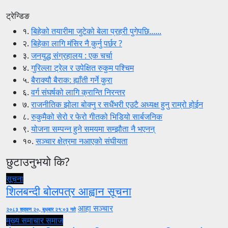
ट्रेन्डिङ
१.
बिहेको तयारीमा जुटेको बेला प्रहरी पुगेपछि......
२.
बिहेका लागि मंसिर नै कुर्नु पर्छर ?
३.
जनयुद्ध संग्रहालय : एक चर्चा
४.
गुरिल्ला ट्रेल र उपेक्षित रुकुम पश्चिम
५.
बैराक्यौ बैराक: ह्याँती गर्ने कुरा
६.
वर्ग संघर्षको लागि क्रान्ति निरन्तर
७.
राजनीतिक झोला बोक्नु र सधैंभरी एउटै अध्यक्ष हुनु राम्रो होईन
८.
रुकुमैको सेरो र फेरो गीतको भिडियो सार्बजनिक
९.
योजना सम्पन्न हुने समयमा सम्झौता नै भएनन्
१०.
सञ्चार क्षेत्रमा नआएको संघीयता
छुटाउनुभयो कि?
सूचना
शिलबन्दी बोलपत्र आह्वान सूचना
आहा सञ्चार
२०८३ श्रावण २०, बुधबार २१:०३ गते
मुख्य समाचार
समाज