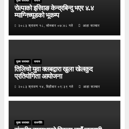
मुख्य समाचार
समाज
रोल्पाको इरिवाङ केन्द्रबिन्दु भएर ४.४
म्याग्निच्यूडको भूकम्प
२०८३ श्रावण १८, सोमबार ०७:४८ गते
आहा सञ्चार
मुख्य समाचार
समाज
तिलिचो युवा क्लबद्वारा खुला खेलकुद
प्रतियोगिता आयोजना
२०८३ श्रावण १४, बिहीबार ०९:३९ गते
आहा सञ्चार
मुख्य समाचार
राजनीति