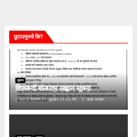
छुटाउनुभयो कि?
सूचना
शिलबन्दी बोलपत्र आह्वान सूचना
२०८३ श्रावण २०, बुधबार २१:०३ गते
आहा सञ्चार