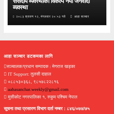
संसदीय व्यवस्थाको विकल्प नयाँ जनवादी
व्यवस्था
२०८३ श्रावण १२, मंगलवार २०:५३ गते
आहा सञ्चार
आहा सञ्चार डटकमका लागि
सञ्चालक/प्रधान सम्पादक : मेगराज खड्का
IT Support: तुलसी दाहाल
०८८५३०३६८, ९८५७८२२८१६
aahasanchar.weekly@gmail.com
मुसीकोट नगरपालिका १, रुकुम पश्चिम नेपाल
सूचना तथा प्रसारण विभाग दर्ता नम्बर : ८४६/०७४/७५