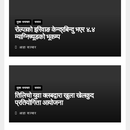
मुख्य समाचार
समाज
रोल्पाको इरिवाङ केन्द्रबिन्दु भएर ४.४
म्याग्निच्यूडको भूकम्प
आहा सञ्चार
मुख्य समाचार
समाज
तिलिचो युवा क्लबद्वारा खुला खेलकुद
प्रतियोगिता आयोजना
आहा सञ्चार