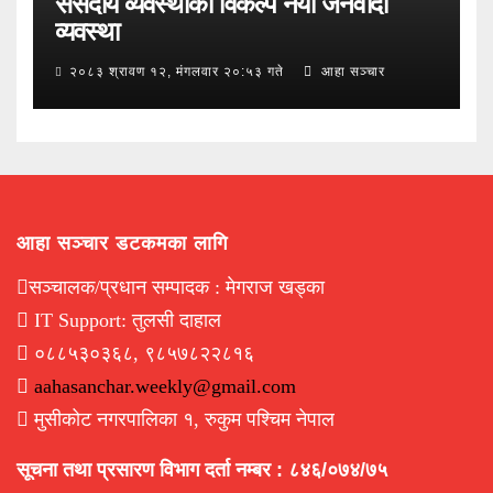
संसदीय व्यवस्थाको विकल्प नयाँ जनवादी
व्यवस्था
२०८३ श्रावण १२, मंगलवार २०:५३ गते
आहा सञ्चार
आहा सञ्चार डटकमका लागि
सञ्चालक/प्रधान सम्पादक : मेगराज खड्का
IT Support: तुलसी दाहाल
०८८५३०३६८, ९८५७८२२८१६
aahasanchar.weekly@gmail.com
मुसीकोट नगरपालिका १, रुकुम पश्चिम नेपाल
सूचना तथा प्रसारण विभाग दर्ता नम्बर : ८४६/०७४/७५