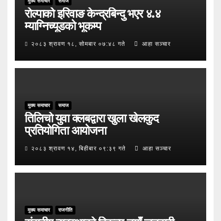
मुख्य समाचार
समाज
रोल्पाको इरिवाङ केन्द्रबिन्दु भएर ४.४
म्याग्निच्यूडको भूकम्प
२०८३ श्रावण १८, सोमबार ०७:४८ गते
आहा सञ्चार
मुख्य समाचार
समाज
तिलिचो युवा क्लबद्वारा खुला खेलकुद
प्रतियोगिता आयोजना
२०८३ श्रावण १४, बिहीबार ०९:३९ गते
आहा सञ्चार
मुख्य समाचार
राजनीति