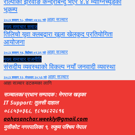
रोल्पाको इरिवाङ केन्द्रबिन्दु भएर ४.४ म्याग्निच्यूडको
भूकम्प
आहा सञ्चार
२०८३ श्रावण १८, सोमबार ०७:४८ गते
मुख्य समाचार
समाज
तिलिचो युवा क्लबद्वारा खुला खेलकुद प्रतियोगिता
आयोजना
आहा सञ्चार
२०८३ श्रावण १४, बिहीबार ०९:३९ गते
मुख्य समाचार
राजनीति
संसदीय व्यवस्थाको विकल्प नयाँ जनवादी व्यवस्था
आहा सञ्चार
२०८३ श्रावण १२, मंगलवार २०:५३ गते
आहा सञ्चार डटकमका लागि
सञ्चालक/प्रधान सम्पादक : मेगराज खड्का
IT Support: तुलसी दाहाल
०८८५३०३६८, ९८५७८२२८१६
aahasanchar.weekly@gmail.com
मुसीकोट नगरपालिका १, रुकुम पश्चिम नेपाल