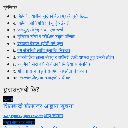
ट्रेन्डिङ
१.
बिहेको तयारीमा जुटेको बेला प्रहरी पुगेपछि......
२.
बिहेका लागि मंसिर नै कुर्नु पर्छर ?
३.
जनयुद्ध संग्रहालय : एक चर्चा
४.
गुरिल्ला ट्रेल र उपेक्षित रुकुम पश्चिम
५.
बैराक्यौ बैराक: ह्याँती गर्ने कुरा
६.
वर्ग संघर्षको लागि क्रान्ति निरन्तर
७.
राजनीतिक झोला बोक्नु र सधैंभरी एउटै अध्यक्ष हुनु राम्रो होईन
८.
रुकुमैको सेरो र फेरो गीतको भिडियो सार्बजनिक
९.
योजना सम्पन्न हुने समयमा सम्झौता नै भएनन्
१०.
सञ्चार क्षेत्रमा नआएको संघीयता
छुटाउनुभयो कि?
सूचना
शिलबन्दी बोलपत्र आह्वान सूचना
आहा सञ्चार
२०८३ श्रावण २०, बुधबार २१:०३ गते
मुख्य समाचार
समाज