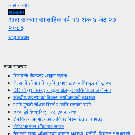
आहा सञ्चार
epaper
आहा सञ्चार साप्ताहिक वर्ष १४ अंक ४ जेठ २७
२०८३
आहा सञ्चार
ताजा समाचार
शिलबन्दी बोलपत्र आह्वान सूचना
रोल्पाको इरिवाङ केन्द्रबिन्दु भएर ४.४ म्याग्निच्यूडको भूकम्प
तिलिचो युवा क्लबद्वारा खुला खेलकुद प्रतियोगिता आयोजना
संसदीय व्यवस्थाको विकल्प नयाँ जनवादी व्यवस्था
एआई युगको शैक्षिक विमर्श र परनिर्भरताको पासो
रुकुम पूर्व केन्द्रविन्दु भएर भूकम्प धक्का
रोम विधान अनुमोदनका लागि प्रजिअमार्फत ज्ञापनपत्र
विभेद भोग्नेको आँखाबाट समाज
नेपालमा मानव अधिकारको वर्तमान अवस्था: चुनौती, विचलन र सुधारको