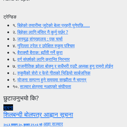
ट्रेन्डिङ
१.
बिहेको तयारीमा जुटेको बेला प्रहरी पुगेपछि......
२.
बिहेका लागि मंसिर नै कुर्नु पर्छर ?
३.
जनयुद्ध संग्रहालय : एक चर्चा
४.
गुरिल्ला ट्रेल र उपेक्षित रुकुम पश्चिम
५.
बैराक्यौ बैराक: ह्याँती गर्ने कुरा
६.
वर्ग संघर्षको लागि क्रान्ति निरन्तर
७.
राजनीतिक झोला बोक्नु र सधैंभरी एउटै अध्यक्ष हुनु राम्रो होईन
८.
रुकुमैको सेरो र फेरो गीतको भिडियो सार्बजनिक
९.
योजना सम्पन्न हुने समयमा सम्झौता नै भएनन्
१०.
सञ्चार क्षेत्रमा नआएको संघीयता
छुटाउनुभयो कि?
सूचना
शिलबन्दी बोलपत्र आह्वान सूचना
आहा सञ्चार
२०८३ श्रावण २०, बुधबार २१:०३ गते