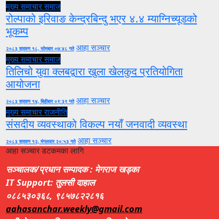
मुख्य समाचार
समाज
रोल्पाको इरिवाङ केन्द्रबिन्दु भएर ४.४ म्याग्निच्यूडको
भूकम्प
आहा सञ्चार
२०८३ श्रावण १८, सोमबार ०७:४८ गते
मुख्य समाचार
समाज
तिलिचो युवा क्लबद्वारा खुला खेलकुद प्रतियोगिता
आयोजना
आहा सञ्चार
२०८३ श्रावण १४, बिहीबार ०९:३९ गते
मुख्य समाचार
राजनीति
संसदीय व्यवस्थाको विकल्प नयाँ जनवादी व्यवस्था
आहा सञ्चार
२०८३ श्रावण १२, मंगलवार २०:५३ गते
आहा सञ्चार डटकमका लागि
सञ्चालक/प्रधान सम्पादक : मेगराज खड्का
IT Support: तुलसी दाहाल
०८८५३०३६८, ९८५७८२२८१६
aahasanchar.weekly@gmail.com