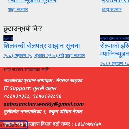
आहा सञ्चार
आहा सञ्चार
छुटाउनुभयो कि?
सूचना
मुख्य समाचार
सम
शिलबन्दी बोलपत्र आह्वान सूचना
रोल्पाको इरि
म्याग्निच्यूड
२०८३ श्रावण २०, बुधबार २१:०३ गते
आहा सञ्चार
२०८३ श्रावण १८
आहा सञ्चार डटकमका लागि
सञ्चालक/प्रधान सम्पादक : मेगराज खड्का
IT Support: तुलसी दाहाल
०८८५३०३६८, ९८५७८२२८१६
aahasanchar.weekly@gmail.com
मुसीकोट नगरपालिका १, रुकुम पश्चिम नेपाल
सूचना तथा प्रसारण विभाग दर्ता नम्बर : ८४६/०७४/७५