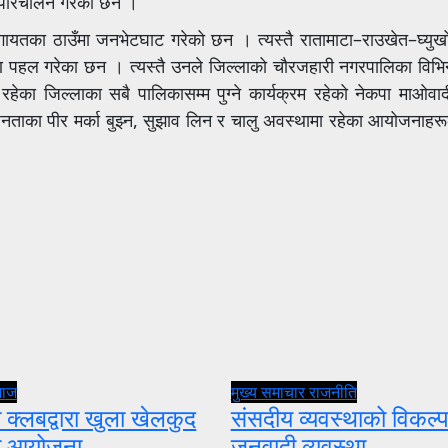
परिचालन गरेका छन ।
ायतका ठाउँमा
जनभेटघाट
गरेको छन । त्यस्तै
रातामाटा–राउखेत–घ्युख
्माण पहल गरेका छन । त्यस्तै उनले जिल्लाको चौरजहारी नगरपालिका विभिन
ी रहेका जिल्लाका सबै
पालिकासम्म
पुग्ने कार्यक्रम रहेको नेकपा माओवादी
ाका पीर मर्का बुझ्न, सुझाव लिन र चालु अवस्थामा रहेका
आयोजनाहरू
माज
मुख्य समाचार
राजनीति
 क्लबद्वारा खुला खेलकुद
संसदीय व्यवस्थाको विकल्प
ता आयोजना
जनवादी व्यवस्था