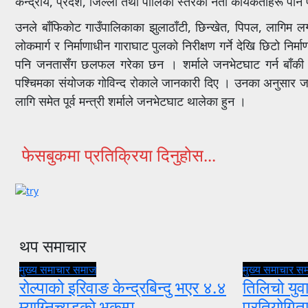
केन्द्रीय, प्रदेश, जिल्ला तथा पालिका स्तरका नेता
कार्यकर्ताहरू
पनि 
उनले बाँफिकोट गाउँपालिकाका
झुलाठाँटी,
छिन्खेत,
पिपल,
लागिम
लग
लोकमार्ग र
निर्माणाधीन
गाराघाट
पुलको
निरीक्षण
गर्ने देखि छिटो निर
पनि
जनतासँग
छलफल गरेका छन । शर्माले
जनभेटघाट
गर्न बाँक
पश्चिमका संयोजक गोविन्द रोकाले जानकारी दिए । उनका अनुसार जनत
लागि समेत पूर्व मन्त्री शर्माले
जनभेटघाट
थालेका हुन ।
फेसबुकमा प्रतिक्रिया दिनुहोस...
थप समाचार
मुख्य समाचार
समाज
मुख्य समाचार
स
रोल्पाको इरिवाङ केन्द्रबिन्दु भएर ४.४
तिलिचो युवा
म्याग्निच्यूडको भूकम्प
प्रतियोगि