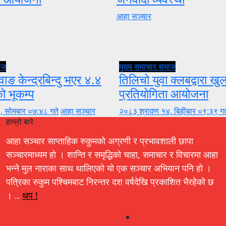
आहा सञ्चार
ाज
मुख्य समाचार
समाज
वाङ केन्द्रबिन्दु भएर ४.४
तिलिचो युवा क्लबद्वारा ख
को भूकम्प
प्रतियोगिता आयोजना
, सोमबार ०७:४८ गते
आहा सञ्चार
२०८३ श्रावण १४, बिहीबार ०९:३९ गत
हाम्रो बारे
आहा सञ्चार साप्ताहिक रुकुमको अग्रणी र प्रभावशाली छापा
सञ्चारमाध्यम हो । शान्ति र समृद्धिको चाहा, समाचार र विचारमा आहा
भन्ने मुल नाराका साथ थालिएको यो एक सञ्चार अभियान पनि हो ।
पत्रिका रुकुम पश्चिमबाट निरन्तर दश वर्षदेखि प्रकाशित भैरहेको छ
। ..
थप !