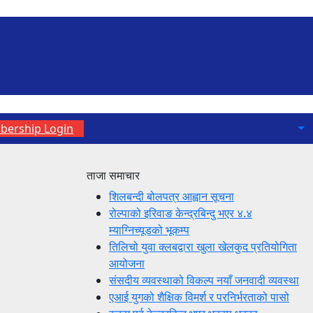
ership Login
ताजा समाचार
शिलबन्दी बोलपत्र आह्वान सूचना
रोल्पाको इरिवाङ केन्द्रबिन्दु भएर ४.४
म्याग्निच्यूडको भूकम्प
तिलिचो युवा क्लबद्वारा खुला खेलकुद प्रतियोगिता
आयोजना
संसदीय व्यवस्थाको विकल्प नयाँ जनवादी व्यवस्था
एआई युगको शैक्षिक विमर्श र परनिर्भरताको पासो