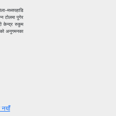
ोला–मध्यपहाडि
्न टोलमा पुगेर
 केन्द्र रुकुम
को
अनुगमनका
 नयाँ