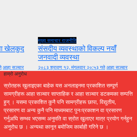
मुख्य समाचार
राजनीति
ुला खेलकुद
संसदीय व्यवस्थाको विकल्प नयाँ
जनवादी व्यवस्था
े
आहा सञ्चार
२०८३ श्रावण १२, मंगलवार २०:५३ गते
आहा सञ्चार
हाम्रो अनुरोध
स्रोतहरू खुलाइएका बाहेक यस अनलाइनमा प्रकाशित सम्पूर्ण
सामग्रीहरू आहा सञ्चार साप्ताहिक र आहा सञ्चार डटकमका सम्पत्ति
हुन् । यसमा प्रकाशित कुनै पनि सामग्रीहरू छापा, विद्युतीय,
प्रसारण वा अन्य कुनै पनि माध्यमबाट पुनःप्रकाशन वा प्रसारण
गर्नुअघि सम्भव भएसम्म अनुमति वा स्रोत खुलाएर मात्र प्रयोग गर्नहुन
अनुरोध छ । अन्यथा कानून बमोजिम कार्बाही गरिने छ ।