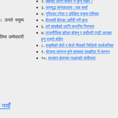
२.
बिहेका लागि मंसिर नै कुर्नु पर्छर ?
३.
जनयुद्ध संग्रहालय : एक चर्चा
४.
गुरिल्ला ट्रेल र उपेक्षित रुकुम पश्चिम
 । उनले रुकुम
५.
बैराक्यौ बैराक: ह्याँती गर्ने कुरा
६.
वर्ग संघर्षको लागि क्रान्ति निरन्तर
७.
राजनीतिक झोला बोक्नु र सधैंभरी एउटै अध्यक्ष
िमा उम्मेदवारी
हुनु राम्रो होईन
८.
रुकुमैको सेरो र फेरो गीतको भिडियो सार्बजनिक
९.
योजना सम्पन्न हुने समयमा सम्झौता नै भएनन्
१०.
सञ्चार क्षेत्रमा नआएको संघीयता
 नयाँ