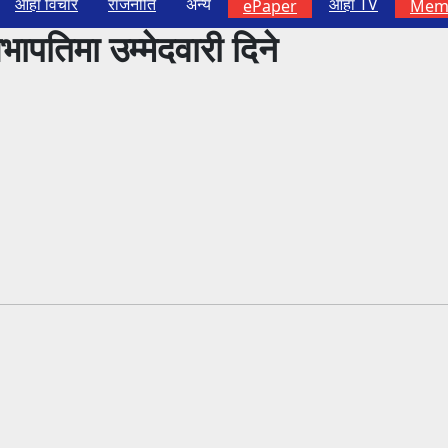
आहा विचार
राजनीति
अन्य
आहा TV
ePaper
Memb
भापतिमा उम्मेदवारी दिने