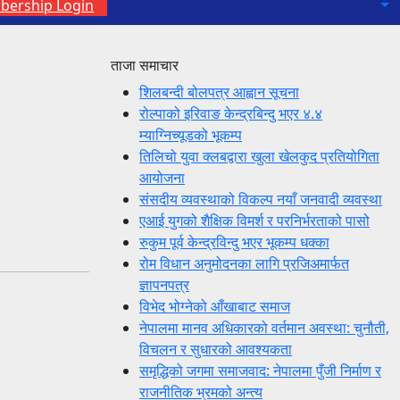
ership Login
ताजा समाचार
शिलबन्दी बोलपत्र आह्वान सूचना
रोल्पाको इरिवाङ केन्द्रबिन्दु भएर ४.४
म्याग्निच्यूडको भूकम्प
तिलिचो युवा क्लबद्वारा खुला खेलकुद प्रतियोगिता
आयोजना
संसदीय व्यवस्थाको विकल्प नयाँ जनवादी व्यवस्था
एआई युगको शैक्षिक विमर्श र परनिर्भरताको पासो
रुकुम पूर्व केन्द्रविन्दु भएर भूकम्प धक्का
रोम विधान अनुमोदनका लागि प्रजिअमार्फत
ज्ञापनपत्र
विभेद भोग्नेको आँखाबाट समाज
नेपालमा मानव अधिकारको वर्तमान अवस्था: चुनौती,
विचलन र सुधारको आवश्यकता
समृद्धिको जगमा समाजवाद: नेपालमा पुँजी निर्माण र
राजनीतिक भ्रमको अन्त्य