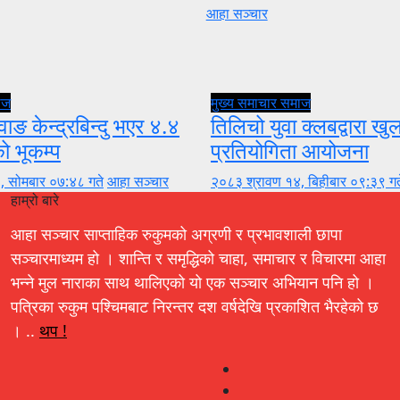
आहा सञ्चार
ाज
मुख्य समाचार
समाज
वाङ केन्द्रबिन्दु भएर ४.४
तिलिचो युवा क्लबद्वारा ख
को भूकम्प
प्रतियोगिता आयोजना
, सोमबार ०७:४८ गते
आहा सञ्चार
२०८३ श्रावण १४, बिहीबार ०९:३९ गत
हाम्रो बारे
आहा सञ्चार साप्ताहिक रुकुमको अग्रणी र प्रभावशाली छापा
सञ्चारमाध्यम हो । शान्ति र समृद्धिको चाहा, समाचार र विचारमा आहा
भन्ने मुल नाराका साथ थालिएको यो एक सञ्चार अभियान पनि हो ।
पत्रिका रुकुम पश्चिमबाट निरन्तर दश वर्षदेखि प्रकाशित भैरहेको छ
। ..
थप !