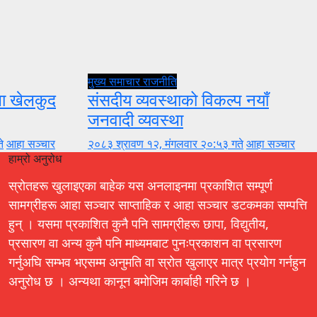
मुख्य समाचार
राजनीति
ुला खेलकुद
संसदीय व्यवस्थाको विकल्प नयाँ
जनवादी व्यवस्था
े
आहा सञ्चार
२०८३ श्रावण १२, मंगलवार २०:५३ गते
आहा सञ्चार
हाम्रो अनुरोध
स्रोतहरू खुलाइएका बाहेक यस अनलाइनमा प्रकाशित सम्पूर्ण
सामग्रीहरू आहा सञ्चार साप्ताहिक र आहा सञ्चार डटकमका सम्पत्ति
हुन् । यसमा प्रकाशित कुनै पनि सामग्रीहरू छापा, विद्युतीय,
प्रसारण वा अन्य कुनै पनि माध्यमबाट पुनःप्रकाशन वा प्रसारण
गर्नुअघि सम्भव भएसम्म अनुमति वा स्रोत खुलाएर मात्र प्रयोग गर्नहुन
अनुरोध छ । अन्यथा कानून बमोजिम कार्बाही गरिने छ ।