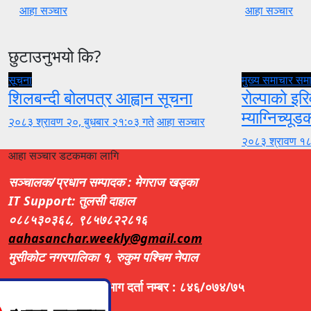
आहा सञ्चार
आहा सञ्चार
छुटाउनुभयो कि?
सूचना
मुख्य समाचार
सम
शिलबन्दी बोलपत्र आह्वान सूचना
रोल्पाको इरि
म्याग्निच्यूड
२०८३ श्रावण २०, बुधबार २१:०३ गते
आहा सञ्चार
२०८३ श्रावण १८
आहा सञ्चार डटकमका लागि
सञ्चालक/प्रधान सम्पादक : मेगराज खड्का
IT Support: तुलसी दाहाल
०८८५३०३६८, ९८५७८२२८१६
aahasanchar.weekly@gmail.com
मुसीकोट नगरपालिका १, रुकुम पश्चिम नेपाल
सूचना तथा प्रसारण विभाग दर्ता नम्बर : ८४६/०७४/७५