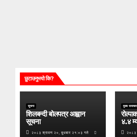
छुटाउनुभयो कि?
सूचना
मुख्य समाचार
शिलबन्दी बोलपत्र आह्वान
रोल्पाक
सूचना
४.४ म्य
२०८३ श्रावण २०, बुधबार २१:०३ गते
२०८३ 