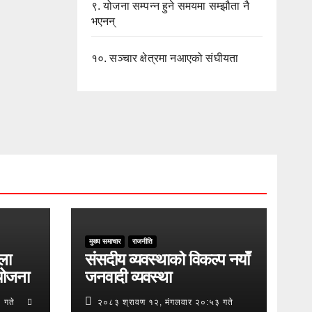
९.
योजना सम्पन्न हुने समयमा सम्झौता नै
भएनन्
१०.
सञ्चार क्षेत्रमा नआएको संघीयता
मुख्य समाचार
राजनीति
ुला
संसदीय व्यवस्थाको विकल्प नयाँ
योजना
जनवादी व्यवस्था
 गते
२०८३ श्रावण १२, मंगलवार २०:५३ गते