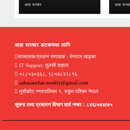
आहा सञ्चार
आहा सञ्च
आहा सञ्चार डटकमका लागि
सञ्चालक/प्रधान सम्पादक : मेगराज खड्का
IT Support: तुलसी दाहाल
०८८५३०३६८, ९८५७८२२८१६
aahasanchar.weekly@gmail.com
मुसीकोट नगरपालिका १, रुकुम पश्चिम नेपाल
सूचना तथा प्रसारण विभाग दर्ता नम्बर : ८४६/०७४/७५