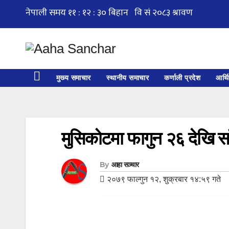
Skip
to
content
मुख्य समाचार
स्थानीय समाचार
कर्णाली प्रदेश
आर्थ
मुसिकोटमा फागुन २६ देखि सा
By
आहा सञ्चार
२०७९ फाल्गुन १२, शुक्रबार १४:५९ गते