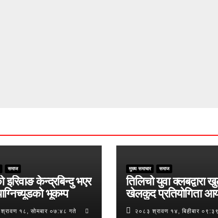
समाज
मुख्य समाचार
समाज
ो इरिवाङ केन्द्रबिन्दु भएर
तिलिचो युवा क्लबद्वारा ख
ाग्निच्यूडको भूकम्प
खेलकुद प्रतियोगिता आ
श्रावण १८, सोमबार ०७:४८ गते
२०८३ श्रावण १४, बिहीबार ०९:३९