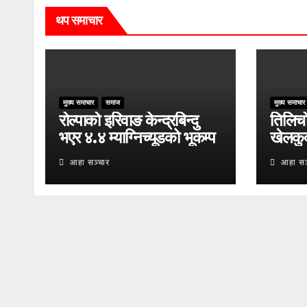
थप समाचार
मुख्य समाचार
समाज
मुख्य समाचार
रोल्पाको इरिवाङ केन्द्रबिन्दु
तिलिचो 
भएर ४.४ म्याग्निच्यूडको भूकम्प
खेलकु
आहा सञ्चार
आहा सञ