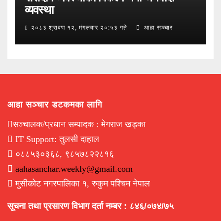
व्यवस्था
२०८३ श्रावण १२, मंगलवार २०:५३ गते
आहा सञ्चार
आहा सञ्चार डटकमका लागि
सञ्चालक/प्रधान सम्पादक : मेगराज खड्का
IT Support: तुलसी दाहाल
०८८५३०३६८, ९८५७८२२८१६
aahasanchar.weekly@gmail.com
मुसीकोट नगरपालिका १, रुकुम पश्चिम नेपाल
सूचना तथा प्रसारण विभाग दर्ता नम्बर : ८४६/०७४/७५