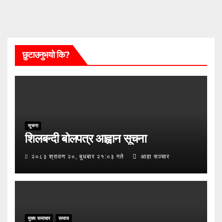
छुटाउनुभयो कि?
सूचना
शिलबन्दी बोलपत्र आह्वान सूचना
२०८३ श्रावण २०, बुधबार २१:०३ गते
आहा सञ्चार
मुख्य समाचार
समाज