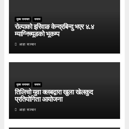
मुख्य समाचार
समाज
रोल्पाको इरिवाङ केन्द्रबिन्दु भएर ४.४
म्याग्निच्यूडको भूकम्प
आहा सञ्चार
मुख्य समाचार
समाज
तिलिचो युवा क्लबद्वारा खुला खेलकुद
प्रतियोगिता आयोजना
आहा सञ्चार