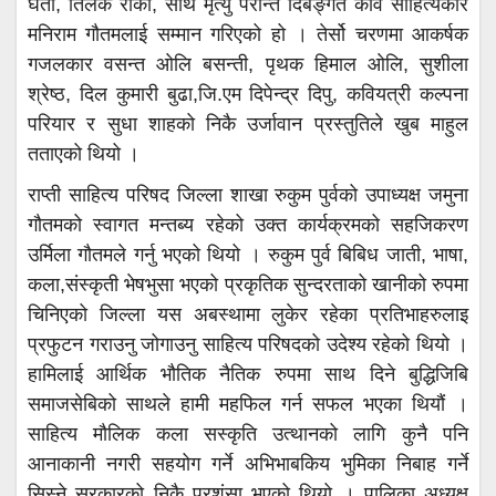
घर्ती, तिलक रोका, साथै मृत्यु परान्त दिबङ्गत कवि साहित्यकार
मनिराम गौतमलाई सम्मान गरिएको हो । तेर्सो चरणमा आकर्षक
गजलकार वसन्त ओलि बसन्ती, पृथक हिमाल ओलि, सुशीला
श्रेष्ठ, दिल कुमारी बुढा,जि.एम दिपेन्द्र दिपु, कवियत्री कल्पना
परियार र सुधा शाहको निकै उर्जावान प्रस्तुतिले खुब माहुल
तताएको थियो ।
राप्ती साहित्य परिषद जिल्ला शाखा रुकुम पुर्वको उपाध्यक्ष जमुना
गौतमको स्वागत मन्तब्य रहेको उक्त कार्यक्रमको सहजिकरण
उर्मिला गौतमले गर्नु भएको थियो । रुकुम पुर्व बिबिध जाती, भाषा,
कला,संस्कृती भेषभुसा भएको प्रकृतिक सुन्दरताको खानीको रुपमा
चिनिएको जिल्ला यस अबस्थामा लुकेर रहेका प्रतिभाहरुलाइ
प्रफुटन गराउनु जोगाउनु साहित्य परिषदको उदेश्य रहेको थियो ।
हामिलाई आर्थिक भौतिक नैतिक रुपमा साथ दिने बुद्धिजिबि
समाजसेबिको साथले हामी महफिल गर्न सफल भएका थियौं ।
साहित्य मौलिक कला सस्कृति उत्थानको लागि कुनै पनि
आनाकानी नगरी सहयोग गर्ने अभिभाबकिय भुमिका निबाह गर्ने
सिस्ने सरकारको निकै प्रशंसा भएको थियो । पालिका अध्यक्ष