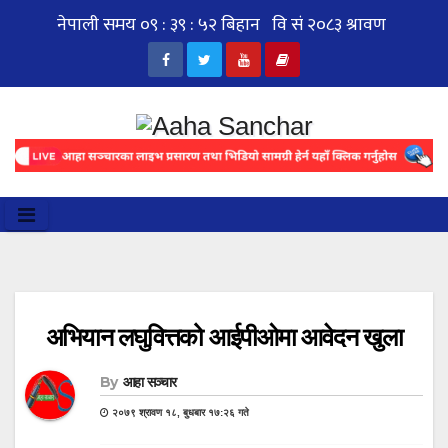
Skip
to
content
अभियान लघुवित्तको आईपीओमा आवेदन खुला
By
आहा सञ्चार
२०७९ श्रावण १८, बुधबार १७:२६ गते