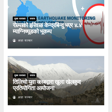
मुख्य समाचार
समाज
रोल्पाको इरिवाङ केन्द्रबिन्दु भएर ४.४
म्याग्निच्यूडको भूकम्प
आहा सञ्चार
मुख्य समाचार
समाज
तिलिचो युवा क्लबद्वारा खुला खेलकुद
प्रतियोगिता आयोजना
आहा सञ्चार