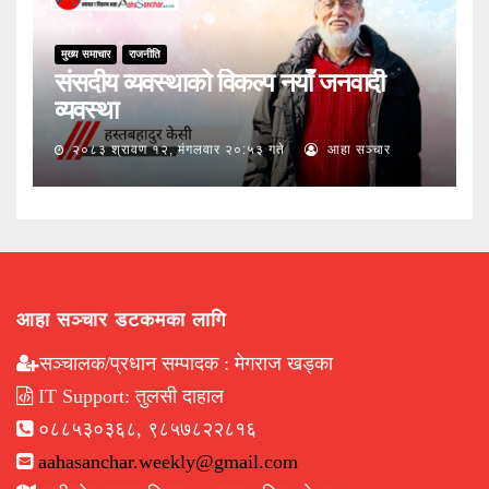
मुख्य समाचार
राजनीति
संसदीय व्यवस्थाको विकल्प नयाँ जनवादी
व्यवस्था
२०८३ श्रावण १२, मंगलवार २०:५३ गते
आहा सञ्चार
आहा सञ्चार डटकमका लागि
सञ्चालक/प्रधान सम्पादक : मेगराज खड्का
IT Support: तुलसी दाहाल
०८८५३०३६८, ९८५७८२२८१६
aahasanchar.weekly@gmail.com