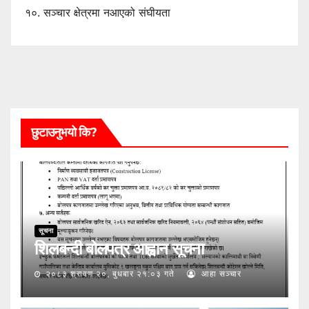
१०.
सञ्चार क्षेत्रमा नआएको संघीयता
छुटाउनुभयो कि?
सूचना
शिलबन्दी बोलपत्र आह्वान सूचना
२०८३ श्रावण २०, बुधबार २१:०३ गते
आहा सञ्चार