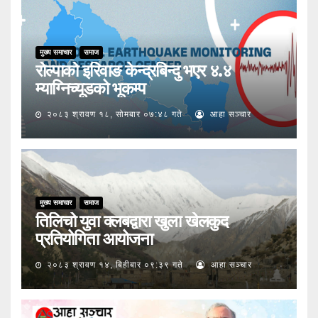
मुख्य समाचार
समाज
रोल्पाको इरिवाङ केन्द्रबिन्दु भएर ४.४
म्याग्निच्यूडको भूकम्प
२०८३ श्रावण १८, सोमबार ०७:४८ गते
आहा सञ्चार
मुख्य समाचार
समाज
तिलिचो युवा क्लबद्वारा खुला खेलकुद
प्रतियोगिता आयोजना
२०८३ श्रावण १४, बिहीबार ०९:३९ गते
आहा सञ्चार