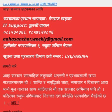
आहा सञ्चार
२०८३ श्रावण १२, मंगलवार २०:५३ गते
आहा सञ्चार डटकमका लागि
सञ्चालक/प्रधान सम्पादक : मेगराज खड्का
IT Support: तुलसी दाहाल
०८८५३०३६८, ९८५७८२२८१६
aahasanchar.weekly@gmail.com
मुसीकोट नगरपालिका १, रुकुम पश्चिम नेपाल
सूचना तथा प्रसारण विभाग दर्ता नम्बर : ८४६/०७४/७५
हाम्रो बारे
आहा सञ्चार साप्ताहिक रुकुमको अग्रणी र प्रभावशाली छापा
सञ्चारमाध्यम हो । शान्ति र समृद्धिको चाहा, समाचार र विचारमा आहा
भन्ने मुल नाराका साथ थालिएको यो एक सञ्चार अभियान पनि हो ।
पत्रिका रुकुम पश्चिमबाट निरन्तर दश वर्षदेखि प्रकाशित भैरहेको छ
। ..
थप !