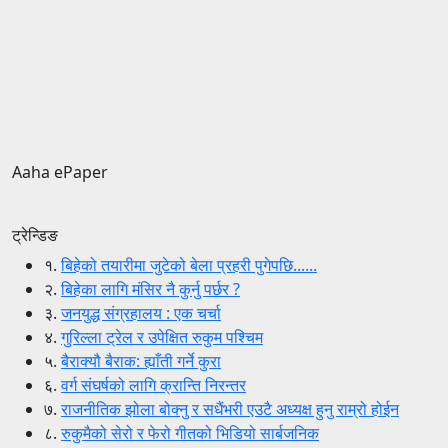
Aaha ePaper
ट्रेन्डिङ
१.
बिहेको तयारीमा जुटेको बेला प्रहरी पुगेपछि......
२.
बिहेका लागि मंसिर नै कुर्नु पर्छर ?
३.
जनयुद्ध संग्रहालय : एक चर्चा
४.
गुरिल्ला ट्रेल र उपेक्षित रुकुम पश्चिम
५.
बैराक्यौ बैराक: ह्याँती गर्ने कुरा
६.
वर्ग संघर्षको लागि क्रान्ति निरन्तर
७.
राजनीतिक झोला बोक्नु र सधैंभरी एउटै अध्यक्ष हुनु राम्रो होईन
८.
रुकुमैको सेरो र फेरो गीतको भिडियो सार्बजनिक