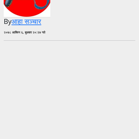
By
आहा सञ्चार
२०७८ आश्विन ६, बुधबार २०:२७ गते