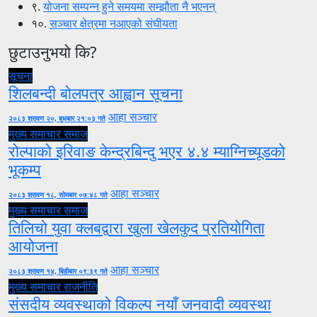
९.
योजना सम्पन्न हुने समयमा सम्झौता नै भएनन्
१०.
सञ्चार क्षेत्रमा नआएको संघीयता
छुटाउनुभयो कि?
सूचना
शिलबन्दी बोलपत्र आह्वान सूचना
आहा सञ्चार
२०८३ श्रावण २०, बुधबार २१:०३ गते
मुख्य समाचार
समाज
रोल्पाको इरिवाङ केन्द्रबिन्दु भएर ४.४ म्याग्निच्यूडको
भूकम्प
आहा सञ्चार
२०८३ श्रावण १८, सोमबार ०७:४८ गते
मुख्य समाचार
समाज
तिलिचो युवा क्लबद्वारा खुला खेलकुद प्रतियोगिता
आयोजना
आहा सञ्चार
२०८३ श्रावण १४, बिहीबार ०९:३९ गते
मुख्य समाचार
राजनीति
संसदीय व्यवस्थाको विकल्प नयाँ जनवादी व्यवस्था