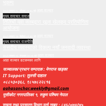
भूकम्प
आहा सञ्चार
२०८३ श्रावण १८, सोमबार ०७:४८ गते
मुख्य समाचार
समाज
तिलिचो युवा क्लबद्वारा खुला खेलकुद प्रतियोगिता
आयोजना
आहा सञ्चार
२०८३ श्रावण १४, बिहीबार ०९:३९ गते
मुख्य समाचार
राजनीति
संसदीय व्यवस्थाको विकल्प नयाँ जनवादी व्यवस्था
आहा सञ्चार
२०८३ श्रावण १२, मंगलवार २०:५३ गते
आहा सञ्चार डटकमका लागि
सञ्चालक/प्रधान सम्पादक : मेगराज खड्का
IT Support: तुलसी दाहाल
०८८५३०३६८, ९८५७८२२८१६
aahasanchar.weekly@gmail.com
मुसीकोट नगरपालिका १, रुकुम पश्चिम नेपाल
सूचना तथा प्रसारण विभाग दर्ता नम्बर : ८४६/०७४/७५