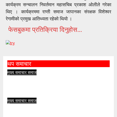
कार्यक्रम सन्चालन निवर्तमान महासचिब प्रकाश ओलीले गरेका
थिए । कार्यक्रममा राप्ती समाज जापानका संरक्षक विशेश्वर
रेगामीको प्रमुख आतिथ्यता रहेको थियो ।
फेसबुकमा प्रतिक्रिया दिनुहोस...
थप समाचार
मुख्य समाचार
समाज
रोल्पाको इरिवाङ केन्द्रबिन्दु भएर ४.४ म्याग्निच्यूडको
भूकम्प
आहा सञ्चार
मुख्य समाचार
समाज
तिलिचो युवा क्लबद्वारा खुला खेलकुद प्रतियोगिता
आयोजना