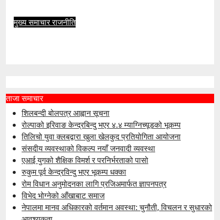
आहा सञ्चार
मुख्य समाचार
राजनीति
संसदीय व्यवस्थाको विकल्प नयाँ जनवादी व्यवस्था
आहा सञ्चार
ताजा समाचार
शिलबन्दी बोलपत्र आह्वान सूचना
रोल्पाको इरिवाङ केन्द्रबिन्दु भएर ४.४ म्याग्निच्यूडको भूकम्प
तिलिचो युवा क्लबद्वारा खुला खेलकुद प्रतियोगिता आयोजना
संसदीय व्यवस्थाको विकल्प नयाँ जनवादी व्यवस्था
एआई युगको शैक्षिक विमर्श र परनिर्भरताको पासो
रुकुम पूर्व केन्द्रविन्दु भएर भूकम्प धक्का
रोम विधान अनुमोदनका लागि प्रजिअमार्फत ज्ञापनपत्र
विभेद भोग्नेको आँखाबाट समाज
नेपालमा मानव अधिकारको वर्तमान अवस्था: चुनौती, विचलन र सुधारको
आवश्यकता