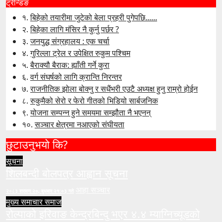
ट्रेन्डिङ
१.
बिहेको तयारीमा जुटेको बेला प्रहरी पुगेपछि......
२.
बिहेका लागि मंसिर नै कुर्नु पर्छर ?
३.
जनयुद्ध संग्रहालय : एक चर्चा
४.
गुरिल्ला ट्रेल र उपेक्षित रुकुम पश्चिम
५.
बैराक्यौ बैराक: ह्याँती गर्ने कुरा
६.
वर्ग संघर्षको लागि क्रान्ति निरन्तर
७.
राजनीतिक झोला बोक्नु र सधैंभरी एउटै अध्यक्ष हुनु राम्रो होईन
८.
रुकुमैको सेरो र फेरो गीतको भिडियो सार्बजनिक
९.
योजना सम्पन्न हुने समयमा सम्झौता नै भएनन्
१०.
सञ्चार क्षेत्रमा नआएको संघीयता
छुटाउनुभयो कि?
सूचना
शिलबन्दी बोलपत्र आह्वान सूचना
आहा सञ्चार
२०८३ श्रावण २०, बुधबार २१:०३ गते
मुख्य समाचार
समाज
रोल्पाको इरिवाङ केन्द्रबिन्दु भएर ४.४ म्याग्निच्यूडको