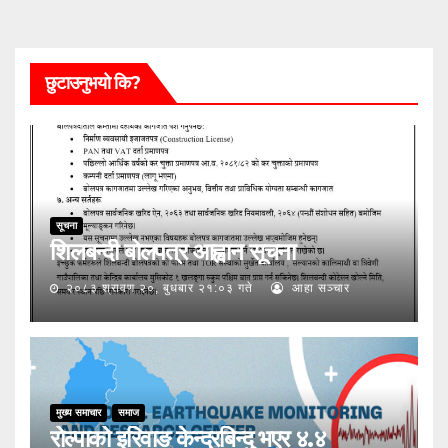
छुटाउनुभयो कि?
सूचना
शिलबन्दी बोलपत्र आह्वान सूचना
२०८३ श्रावण २०, बुधबार २१:०३ गते
आहा सञ्चार
मुख्य समाचार
समाज
रोल्पाको इरिवाङ केन्द्रबिन्दु भएर ४.४