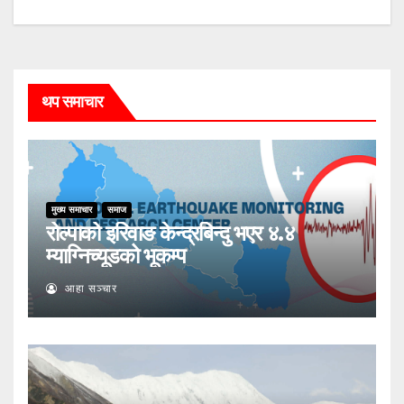
थप समाचार
मुख्य समाचार
समाज
रोल्पाको इरिवाङ केन्द्रबिन्दु भएर ४.४
म्याग्निच्यूडको भूकम्प
आहा सञ्चार