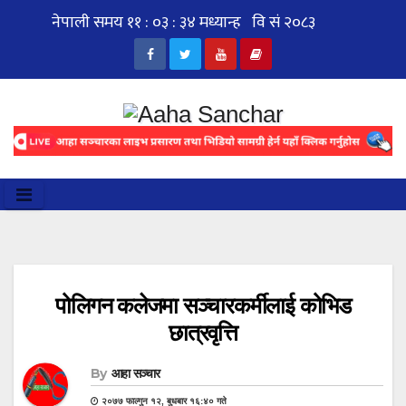
Skip
to
content
पोलिगन कलेजमा सञ्चारकर्मीलाई कोभिड
छात्रवृत्ति
By
आहा सञ्चार
२०७७ फाल्गुन १२, बुधबार १६:४० गते