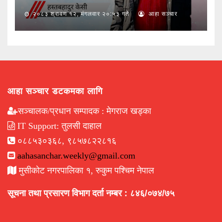
२०८३ श्रावण १२, मंगलवार २०:५३ गते
आहा सञ्चार
आहा सञ्चार डटकमका लागि
सञ्चालक/प्रधान सम्पादक : मेगराज खड्का
IT Support: तुलसी दाहाल
०८८५३०३६८, ९८५७८२२८१६
aahasanchar.weekly@gmail.com
मुसीकोट नगरपालिका १, रुकुम पश्चिम नेपाल
सूचना तथा प्रसारण विभाग दर्ता नम्बर : ८४६/०७४/७५