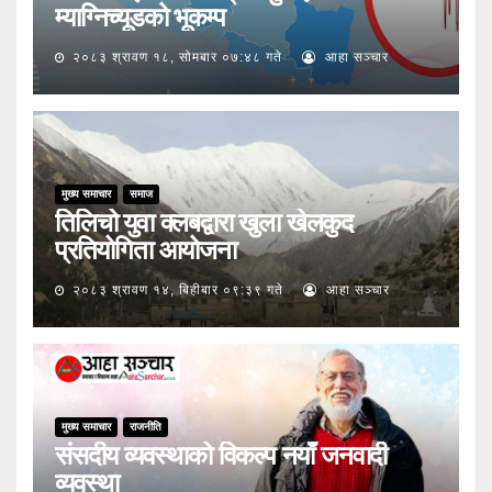
म्याग्निच्यूडको भूकम्प
२०८३ श्रावण १८, सोमबार ०७:४८ गते
आहा सञ्चार
मुख्य समाचार
समाज
तिलिचो युवा क्लबद्वारा खुला खेलकुद
प्रतियोगिता आयोजना
२०८३ श्रावण १४, बिहीबार ०९:३९ गते
आहा सञ्चार
मुख्य समाचार
राजनीति
संसदीय व्यवस्थाको विकल्प नयाँ जनवादी
व्यवस्था