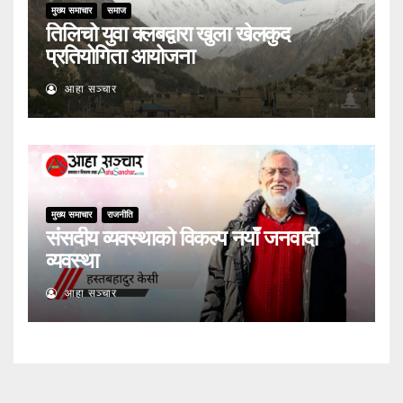
मुख्य समाचार
समाज
तिलिचो युवा क्लबद्वारा खुला खेलकुद
प्रतियोगिता आयोजना
आहा सञ्चार
मुख्य समाचार
राजनीति
संसदीय व्यवस्थाको विकल्प नयाँ जनवादी
व्यवस्था
आहा सञ्चार