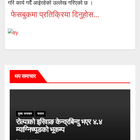
गरि कार्य गर्दै आईरहेको उल्लेख गरिएको छ ।
फेसबुकमा प्रतिक्रिया दिनुहोस...
थप समाचार
मुख्य समाचार
समाज
रोल्पाको इरिवाङ केन्द्रबिन्दु भएर ४.४
म्याग्निच्यूडको भूकम्प