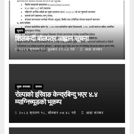
सूचना
शिलबन्दी बोलपत्र आह्वान सूचना
२०८३ श्रावण २०, बुधबार २१:०३ गते
आहा सञ्चार
मुख्य समाचार
समाज
रोल्पाको इरिवाङ केन्द्रबिन्दु भएर ४.४
म्याग्निच्यूडको भूकम्प
२०८३ श्रावण १८, सोमबार ०७:४८ गते
आहा सञ्चार