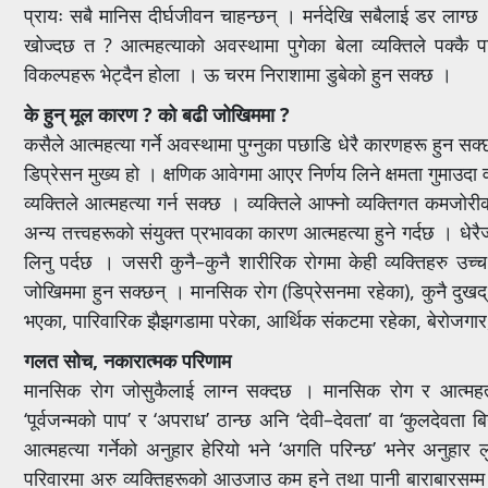
प्रायः सबै मानिस दीर्घजीवन चाहन्छन् । मर्नदेखि सबैलाई डर लाग्छ ।
खोज्दछ त ? आत्महत्याको अवस्थामा पुगेका बेला व्यक्तिले पक्कै
विकल्पहरू भेट्दैन होला । ऊ चरम निराशामा डुबेको हुन सक्छ ।
के हुन् मूल कारण ? को बढी जोखिममा ?
कसैले आत्महत्या गर्ने अवस्थामा पुग्नुका पछाडि धेरै कारणहरू हुन
डिप्रेसन मुख्य हो । क्षणिक आवेगमा आएर निर्णय लिने क्षमता गुमाउ
व्यक्तिले आत्महत्या गर्न सक्छ । व्यक्तिले आफ्नो व्यक्तिगत कमजोर
अन्य तत्त्वहरूको संयुक्त प्रभावका कारण आत्महत्या हुने गर्दछ । 
लिनु पर्दछ । जसरी कुनै–कुनै शारीरिक रोगमा केही व्यक्तिहरु उच्च
जोखिममा हुन सक्छन् । मानसिक रोग (डिप्रेसनमा रहेका), कुनै दुखद
भएका, पारिवारिक झैझगडामा परेका, आर्थिक संकटमा रहेका, बेरोजगार
गलत सोच, नकारात्मक परिणाम
मानसिक रोग जोसुकैलाई लाग्न सक्दछ । मानसिक रोग र आत्महत
‘पूर्वजन्मको पाप’ र ‘अपराध’ ठान्छ अनि ‘देवी–देवता’ वा ‘कुलदेवता
आत्महत्या गर्नेको अनुहार हेरियो भने ‘अगति परिन्छ’ भनेर अनुहार लु
परिवारमा अरु व्यक्तिहरूको आउजाउ कम हुने तथा पानी बाराबारसम्म