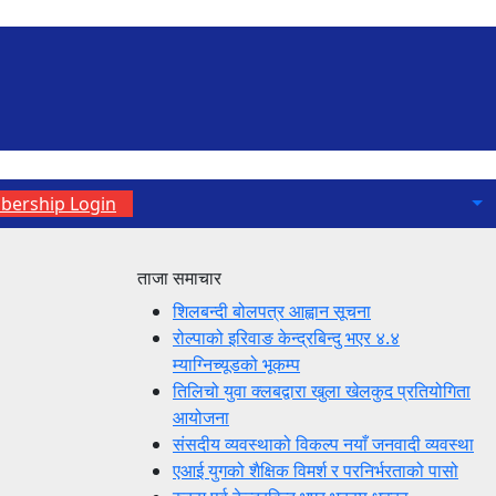
ership Login
ताजा समाचार
शिलबन्दी बोलपत्र आह्वान सूचना
रोल्पाको इरिवाङ केन्द्रबिन्दु भएर ४.४
म्याग्निच्यूडको भूकम्प
तिलिचो युवा क्लबद्वारा खुला खेलकुद प्रतियोगिता
आयोजना
संसदीय व्यवस्थाको विकल्प नयाँ जनवादी व्यवस्था
एआई युगको शैक्षिक विमर्श र परनिर्भरताको पासो