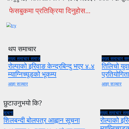
फेसबुकमा प्रतिक्रिया दिनुहोस...
थप समाचार
मुख्य समाचार
समाज
मुख्य समाचार
स
रोल्पाको इरिवाङ केन्द्रबिन्दु भएर ४.४
तिलिचो युवा
म्याग्निच्यूडको भूकम्प
प्रतियोगि
आहा सञ्चार
आहा सञ्चार
छुटाउनुभयो कि?
सूचना
मुख्य समाचार
सम
शिलबन्दी बोलपत्र आह्वान सूचना
रोल्पाको इरि
म्याग्निच्यूड