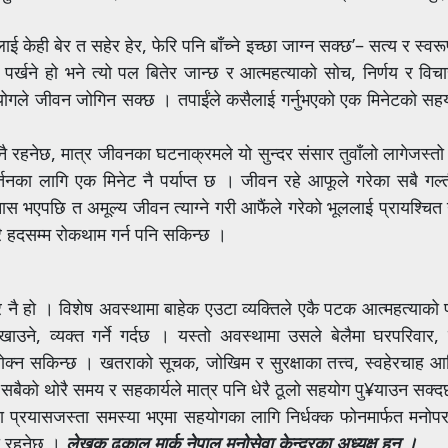
ाई केही बेर त सहेर हेर, फेरि पनि बाँच्ने इच्छा जाग्न सक्छ’– सत्य र स्व
 पर्खने हो भने त्यो पल बितेर जान्छ र आत्महत्याको सोच, निर्णय र विचा
 सहयोगले जीवन जोगिन सक्छ । तपाईंले कसैलाई गर्नुभएको एक मिनेटको सह
ै रहनेछ, मात्र जीवनका घटनाक्रमले यो सुन्दर संसार तुवाँलो लागेजस्तो
र्तनका लागि एक मिनेट नै पर्याप्त छ । जीवन रहे आफूले गरेका सबै गल्
ास भएपछि त अमूल्य जीवन त्याग्ने गरी आफैंले गरेको भूललाई प्रायश्चित ग
ेरै हदसम्म रोकथाम गर्न पनि सकिन्छ ।
नै हो । विशेष अवस्थामा बाहेक एउटा व्यक्तिले एकै पटक आत्महत्याको प
ेखाउने, व्यक्त गर्ने गर्दछ । यस्तो अवस्थामा उसले बेलैमा घरपरिवार,
 रोक्न सकिन्छ । खतराको सूचक, जोखिम र सुरक्षाका तत्त्व, स्वहेरचाह 
बैको थोरै समय र सहकार्यले मात्र पनि धेरै ठूलो सहयोग पु¥याउन सक्
 प्रयासजस्ता समस्या भएमा सहयोगका लागि निर्धक्क फोनमार्फत मनोपरा
ा रहनेछ ।
लेखक ढकाल मार्क नेपाल मनोसेवा केन्द्रका अध्यक्ष हुन ।