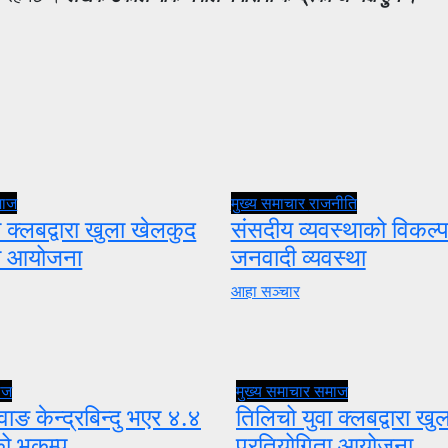
माज
मुख्य समाचार
राजनीति
 क्लबद्वारा खुला खेलकुद
संसदीय व्यवस्थाको विकल्प
ता आयोजना
जनवादी व्यवस्था
आहा सञ्चार
ाज
मुख्य समाचार
समाज
वाङ केन्द्रबिन्दु भएर ४.४
तिलिचो युवा क्लबद्वारा ख
को भूकम्प
प्रतियोगिता आयोजना