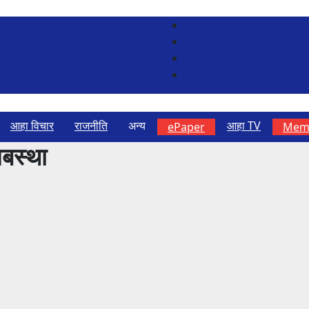
आहा विचार
राजनीति
अन्य
आहा TV
ePaper
Memb
बस्था