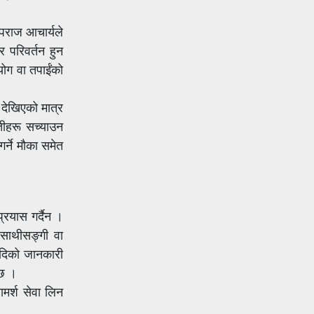
रूपराज आचार्यले
र परिवर्तन हुन
योग वा तपाईंको
 देखिएको मात्र
तीहरू सच्याउन
र्ने मौका समेत
्रयास गर्दैन ।
 साथीसङ्गी वा
आदिको जानकारी
दछ ।
मर्श सेवा लिन