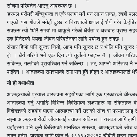
सोचमा परिवर्तन आउनु आवश्यक छ ।
‘हरपल मरीमरी बाँच्नुभन्दा त एकै पलमा मर्ने मन लाग्न सक्छ, त्यही पलल
गाएको यस गीतले भनेझैं दुःख र निराशाको क्षणलाई धैर्य गरेर केहीबेर
सक्छस त्यो ‘थोरै समय’ मा आफूले गरेको धैर्यता र अरुबाट प्राप्त
एक मिनेटको धैर्यता जीवन परिवर्तनका लागि पर्याप्त हुन सक्छ ।
संसार हिजो पनि सुन्दर थियो, आज पनि सुन्दर छ र भोलि पनि सुन्दर न
हो । धैर्य गरियो भने एक दिन त्यो तुवाँलो फाट्छ नै । जीवन परिव
सकिन्छ, गल्तीको प्रायश्चित गर्न सकिन्छ । तर, आफ्नो अस्तित्व नै न
पाइँदैन । आत्महत्या समस्याको समाधान हुँदै होइन र आत्महत्यालाई ध
यो हो यथार्थता
आत्महत्याको प्रयास वास्तवमा सहयोगका लागि एक प्रकारको चीत्कार 
आत्महत्या गर्नु अगाडि विभिन्न किसिमका लक्षणहरू वा संकेतहरू द
विशेषज्ञको सहयोग पाएमा आत्महत्या गर्ने उसको सोच वा प्रयासलाई
भएमा आत्महत्या रोकी जीवनलाई बचाउन सकिन्छ । यसका लागि हामी स
यहाँहरुमा पनि कुनै किसिमको मानसिक समस्या, आत्महत्याको सोच वा
सक्नु हुनेछ, जसका लागि फोन नंः ९८१३५२७७३२ चौबीसै घन्टा खुल