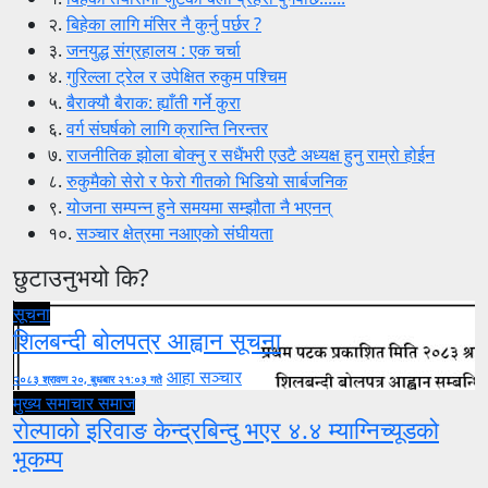
२.
बिहेका लागि मंसिर नै कुर्नु पर्छर ?
३.
जनयुद्ध संग्रहालय : एक चर्चा
४.
गुरिल्ला ट्रेल र उपेक्षित रुकुम पश्चिम
५.
बैराक्यौ बैराक: ह्याँती गर्ने कुरा
६.
वर्ग संघर्षको लागि क्रान्ति निरन्तर
७.
राजनीतिक झोला बोक्नु र सधैंभरी एउटै अध्यक्ष हुनु राम्रो होईन
८.
रुकुमैको सेरो र फेरो गीतको भिडियो सार्बजनिक
९.
योजना सम्पन्न हुने समयमा सम्झौता नै भएनन्
१०.
सञ्चार क्षेत्रमा नआएको संघीयता
छुटाउनुभयो कि?
सूचना
शिलबन्दी बोलपत्र आह्वान सूचना
आहा सञ्चार
२०८३ श्रावण २०, बुधबार २१:०३ गते
मुख्य समाचार
समाज
रोल्पाको इरिवाङ केन्द्रबिन्दु भएर ४.४ म्याग्निच्यूडको
भूकम्प