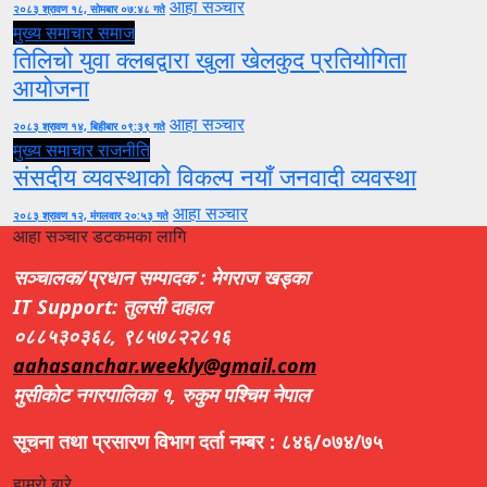
आहा सञ्चार
२०८३ श्रावण १८, सोमबार ०७:४८ गते
मुख्य समाचार
समाज
तिलिचो युवा क्लबद्वारा खुला खेलकुद प्रतियोगिता
आयोजना
आहा सञ्चार
२०८३ श्रावण १४, बिहीबार ०९:३९ गते
मुख्य समाचार
राजनीति
संसदीय व्यवस्थाको विकल्प नयाँ जनवादी व्यवस्था
आहा सञ्चार
२०८३ श्रावण १२, मंगलवार २०:५३ गते
आहा सञ्चार डटकमका लागि
सञ्चालक/प्रधान सम्पादक : मेगराज खड्का
IT Support: तुलसी दाहाल
०८८५३०३६८, ९८५७८२२८१६
aahasanchar.weekly@gmail.com
मुसीकोट नगरपालिका १, रुकुम पश्चिम नेपाल
सूचना तथा प्रसारण विभाग दर्ता नम्बर : ८४६/०७४/७५
हाम्रो बारे