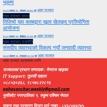
भूकम्प
आहा सञ्चार
२०८३ श्रावण १८, सोमबार ०७:४८ गते
मुख्य समाचार
समाज
तिलिचो युवा क्लबद्वारा खुला खेलकुद प्रतियोगिता
आयोजना
आहा सञ्चार
२०८३ श्रावण १४, बिहीबार ०९:३९ गते
मुख्य समाचार
राजनीति
संसदीय व्यवस्थाको विकल्प नयाँ जनवादी व्यवस्था
आहा सञ्चार
२०८३ श्रावण १२, मंगलवार २०:५३ गते
आहा सञ्चार डटकमका लागि
सञ्चालक/प्रधान सम्पादक : मेगराज खड्का
IT Support: तुलसी दाहाल
०८८५३०३६८, ९८५७८२२८१६
aahasanchar.weekly@gmail.com
मुसीकोट नगरपालिका १, रुकुम पश्चिम नेपाल
सूचना तथा प्रसारण विभाग दर्ता नम्बर : ८४६/०७४/७५