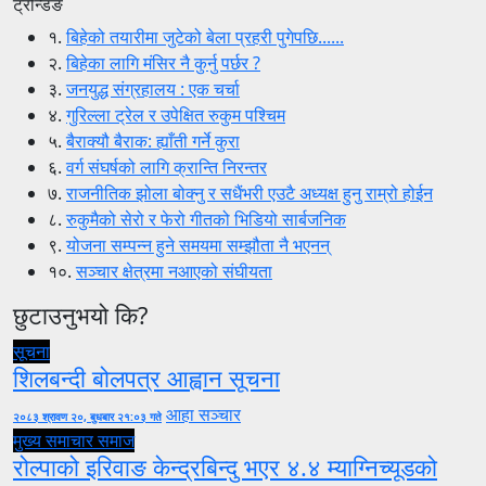
ट्रेन्डिङ
१.
बिहेको तयारीमा जुटेको बेला प्रहरी पुगेपछि......
२.
बिहेका लागि मंसिर नै कुर्नु पर्छर ?
३.
जनयुद्ध संग्रहालय : एक चर्चा
४.
गुरिल्ला ट्रेल र उपेक्षित रुकुम पश्चिम
५.
बैराक्यौ बैराक: ह्याँती गर्ने कुरा
६.
वर्ग संघर्षको लागि क्रान्ति निरन्तर
७.
राजनीतिक झोला बोक्नु र सधैंभरी एउटै अध्यक्ष हुनु राम्रो होईन
८.
रुकुमैको सेरो र फेरो गीतको भिडियो सार्बजनिक
९.
योजना सम्पन्न हुने समयमा सम्झौता नै भएनन्
१०.
सञ्चार क्षेत्रमा नआएको संघीयता
छुटाउनुभयो कि?
सूचना
शिलबन्दी बोलपत्र आह्वान सूचना
आहा सञ्चार
२०८३ श्रावण २०, बुधबार २१:०३ गते
मुख्य समाचार
समाज
रोल्पाको इरिवाङ केन्द्रबिन्दु भएर ४.४ म्याग्निच्यूडको