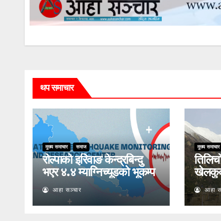
थप समाचार
मुख्य समाचार
समाज
मुख्य समाचार
रोल्पाको इरिवाङ केन्द्रबिन्दु
तिलिचो 
भएर ४.४ म्याग्निच्यूडको भूकम्प
खेलकु
आहा सञ्चार
आहा स