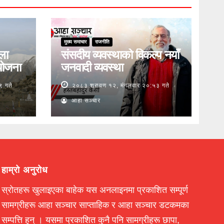
मुख्य समाचार
राजनीति
ुला
संसदीय व्यवस्थाको विकल्प नयाँ
योजना
जनवादी व्यवस्था
९ गते
२०८३ श्रावण १२, मंगलवार २०:५३ गते
आहा सञ्चार
हाम्रो अनुरोध
स्रोतहरू खुलाइएका बाहेक यस अनलाइनमा प्रकाशित सम्पूर्ण
सामग्रीहरू आहा सञ्चार साप्ताहिक र आहा सञ्चार डटकमका
सम्पत्ति हुन् । यसमा प्रकाशित कुनै पनि सामग्रीहरू छापा,