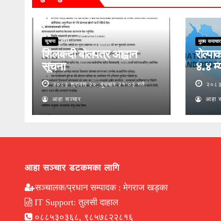
सूचना
मुख्य समाचार
शिलबन्दी बोलपत्र आह्वान
रोल्पाक
सूचना
४.४ म्य
२०८३ श्रावण २०, बुधबार २१:०३ गते
२०८३ 
आहा सञ्चार
आहा स
आहा सञ्चार डटकमका लागि
सञ्चालक/प्रधान सम्पादक : मेगराज खड्का
IT Support: तुलसी दाहाल
०८८५३०३६८, ९८५७८२२८१६