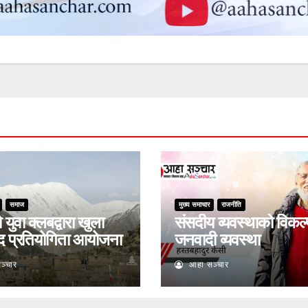
समाज
मुख्य समाचार
राजनीति
युवा क्लबद्वारा खुला
संसदीय व्यवस्थाको विकल्
द प्रतियोगिता आयोजना
जनवादी व्यवस्था
ञ्चार
आहा सञ्चार