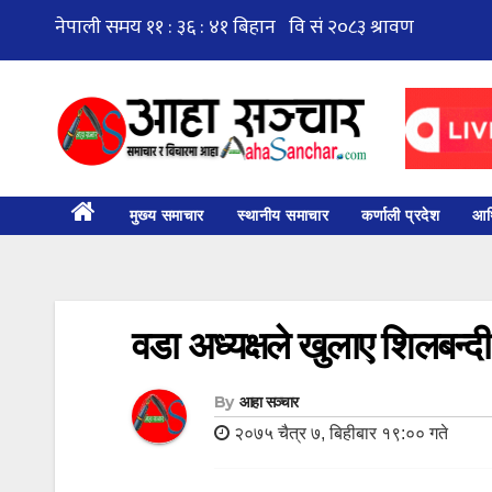
Skip
to
content
मुख्य समाचार
स्थानीय समाचार
कर्णाली प्रदेश
आर्
वडा अध्यक्षले खुलाए शिलबन्
By
आहा सञ्चार
२०७५ चैत्र ७, बिहीबार १९:०० गते