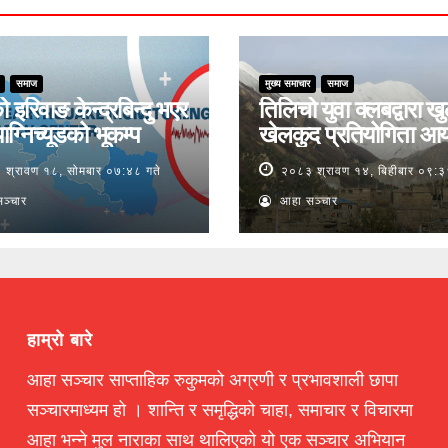
समाज
मुख्य समाचार
समाज
ो इरिवाङ केन्द्रबिन्दु भएर
तिलिचो युवा क्लबद्वारा ख
ाग्निच्यूडको भूकम्प
खेलकुद प्रतियोगिता आ
श्रावण १८, सोमबार ०७:४८ गते
२०८३ श्रावण १४, बिहीबार ०९:३
ञ्चार
आहा सञ्चार
हाम्रो बारे
आहा सञ्चार साप्ताहिक रुकुमको अग्रणी र प्रभावशाली छापा
सञ्चारमाध्यम हो । शान्ति र समृद्धिको चाहा, समाचार र विचारमा
आहा भन्ने मुल नाराका साथ थालिएको यो एक सञ्चार अभियान