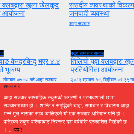
 क्लबद्वारा खुला खेलकुद
संसदीय व्यवस्थाको विकल्प
ता आयोजना
जनवादी व्यवस्था
आहा सञ्चार
ाज
मुख्य समाचार
समाज
वाङ केन्द्रबिन्दु भएर ४.४
तिलिचो युवा क्लबद्वारा ख
को भूकम्प
प्रतियोगिता आयोजना
, सोमबार ०७:४८ गते
आहा सञ्चार
२०८३ श्रावण १४, बिहीबार ०९:३९ गत
हाम्रो बारे
आहा सञ्चार साप्ताहिक रुकुमको अग्रणी र प्रभावशाली छापा
सञ्चारमाध्यम हो । शान्ति र समृद्धिको चाहा, समाचार र विचारमा आहा
भन्ने मुल नाराका साथ थालिएको यो एक सञ्चार अभियान पनि हो ।
पत्रिका रुकुम पश्चिमबाट निरन्तर दश वर्षदेखि प्रकाशित भैरहेको छ
। ..
थप !