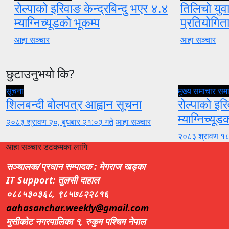
रोल्पाको इरिवाङ केन्द्रबिन्दु भएर ४.४
तिलिचो युवा
म्याग्निच्यूडको भूकम्प
प्रतियोगि
आहा सञ्चार
आहा सञ्चार
छुटाउनुभयो कि?
सूचना
मुख्य समाचार
सम
शिलबन्दी बोलपत्र आह्वान सूचना
रोल्पाको इरि
म्याग्निच्यूड
२०८३ श्रावण २०, बुधबार २१:०३ गते
आहा सञ्चार
२०८३ श्रावण १८
आहा सञ्चार डटकमका लागि
सञ्चालक/प्रधान सम्पादक : मेगराज खड्का
IT Support: तुलसी दाहाल
०८८५३०३६८, ९८५७८२२८१६
aahasanchar.weekly@gmail.com
मुसीकोट नगरपालिका १, रुकुम पश्चिम नेपाल