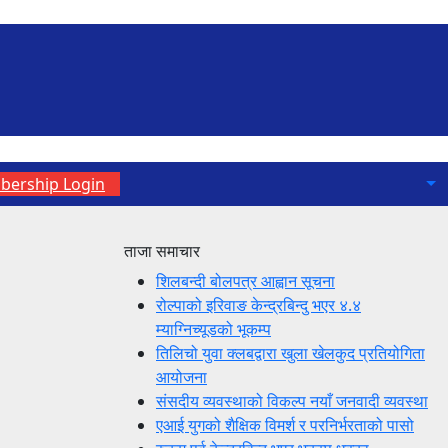
ership Login
ताजा समाचार
शिलबन्दी बोलपत्र आह्वान सूचना
रोल्पाको इरिवाङ केन्द्रबिन्दु भएर ४.४
म्याग्निच्यूडको भूकम्प
तिलिचो युवा क्लबद्वारा खुला खेलकुद प्रतियोगिता
आयोजना
संसदीय व्यवस्थाको विकल्प नयाँ जनवादी व्यवस्था
एआई युगको शैक्षिक विमर्श र परनिर्भरताको पासो