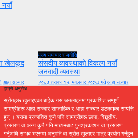
 नयाँ
मुख्य समाचार
राजनीति
ुला खेलकुद
संसदीय व्यवस्थाको विकल्प नयाँ
जनवादी व्यवस्था
े
आहा सञ्चार
२०८३ श्रावण १२, मंगलवार २०:५३ गते
आहा सञ्चार
हाम्रो अनुरोध
स्रोतहरू खुलाइएका बाहेक यस अनलाइनमा प्रकाशित सम्पूर्ण
सामग्रीहरू आहा सञ्चार साप्ताहिक र आहा सञ्चार डटकमका सम्पत्ति
हुन् । यसमा प्रकाशित कुनै पनि सामग्रीहरू छापा, विद्युतीय,
प्रसारण वा अन्य कुनै पनि माध्यमबाट पुनःप्रकाशन वा प्रसारण
गर्नुअघि सम्भव भएसम्म अनुमति वा स्रोत खुलाएर मात्र प्रयोग गर्नहुन