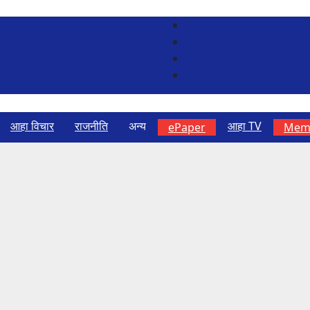
आहा विचार
राजनीति
अन्य
आहा TV
ePaper
Memb