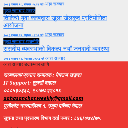
आहा सञ्चार
२०८३ श्रावण १८, सोमबार ०७:४८ गते
मुख्य समाचार
समाज
तिलिचो युवा क्लबद्वारा खुला खेलकुद प्रतियोगिता
आयोजना
आहा सञ्चार
२०८३ श्रावण १४, बिहीबार ०९:३९ गते
मुख्य समाचार
राजनीति
संसदीय व्यवस्थाको विकल्प नयाँ जनवादी व्यवस्था
आहा सञ्चार
२०८३ श्रावण १२, मंगलवार २०:५३ गते
आहा सञ्चार डटकमका लागि
सञ्चालक/प्रधान सम्पादक : मेगराज खड्का
IT Support: तुलसी दाहाल
०८८५३०३६८, ९८५७८२२८१६
aahasanchar.weekly@gmail.com
मुसीकोट नगरपालिका १, रुकुम पश्चिम नेपाल
सूचना तथा प्रसारण विभाग दर्ता नम्बर : ८४६/०७४/७५