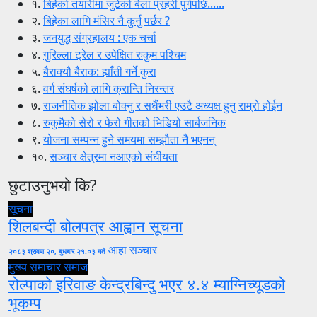
१.
बिहेको तयारीमा जुटेको बेला प्रहरी पुगेपछि......
२.
बिहेका लागि मंसिर नै कुर्नु पर्छर ?
३.
जनयुद्ध संग्रहालय : एक चर्चा
४.
गुरिल्ला ट्रेल र उपेक्षित रुकुम पश्चिम
५.
बैराक्यौ बैराक: ह्याँती गर्ने कुरा
६.
वर्ग संघर्षको लागि क्रान्ति निरन्तर
७.
राजनीतिक झोला बोक्नु र सधैंभरी एउटै अध्यक्ष हुनु राम्रो होईन
८.
रुकुमैको सेरो र फेरो गीतको भिडियो सार्बजनिक
९.
योजना सम्पन्न हुने समयमा सम्झौता नै भएनन्
१०.
सञ्चार क्षेत्रमा नआएको संघीयता
छुटाउनुभयो कि?
सूचना
शिलबन्दी बोलपत्र आह्वान सूचना
आहा सञ्चार
२०८३ श्रावण २०, बुधबार २१:०३ गते
मुख्य समाचार
समाज
रोल्पाको इरिवाङ केन्द्रबिन्दु भएर ४.४ म्याग्निच्यूडको
भूकम्प