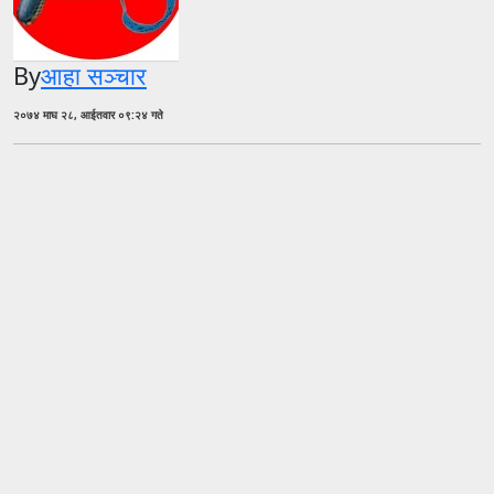
By
आहा सञ्चार
२०७४ माघ २८, आईतवार ०९:२४ गते