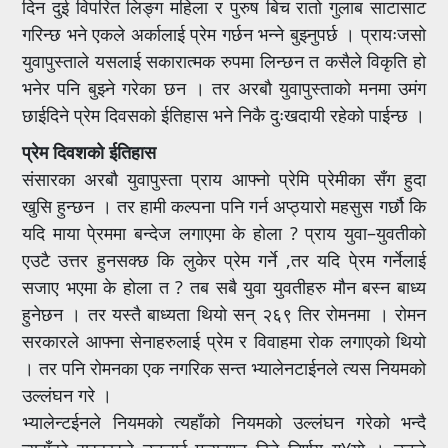
दिन दुई विपरित लिङ्ग महिला र पुरुष बिच रातो गुलाब साटासाट
गरिन्छ भने एकले अर्कालाई प्रेम गर्छन भन्ने बुझ्नुपर्छ । प्रायःजसो
युवापुस्ताले यसलाई सकारात्मक रुपमा लिन्छन त कसैले विकृति हो
भनेर पनि बुझ्ने गरेका छन । तर अरबौ युवापुस्ताको मनमा उमंग
छाईदिने प्रेम दिवसको ईतिहास भने निकै दुःखदायी रहेको पाईन्छ ।
प्रेम दिवशको ईतिहास
संसारका अरबौ युवापुस्ता प्राय आफ्नो प्रेमि प्रेमीका सँग हुदा
खुसि हुन्छन । तर हामी कल्पना पनि गर्न अप्ठ्यारो महसुस गर्छौ कि
यदि माया पे्रममा बन्देज लगाएमा के होला ? प्राय युवा–युवतीको
एउटै उत्तर हुनसक्छ कि लुकेर प्रेम गर्ने ,तर यदि पे्रम गर्नेलाई
सजाए भएमा के होला त ? तब सबै युवा युवतीहरु मौन बस्न बाध्य
हुनेछन । तर यस्तै बाध्यता थियो सन् २६९ तिर रोमनमा । रोमन
सरकारले आफ्ना सेनाहरुलाई प्रेम र विवाहमा रोक लगाएको थियो
। तर पनि रोमनका एक नगरिक सन्त भ्यालेनटाईनले त्यस नियमको
उल्लंघन गरे ।
भ्यालेन्टईनले नियमको त्यहाँको नियमको उल्लंघन गरेको भन्दै