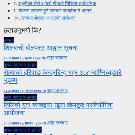
८.
रुकुमैको सेरो र फेरो गीतको भिडियो सार्बजनिक
९.
योजना सम्पन्न हुने समयमा सम्झौता नै भएनन्
१०.
सञ्चार क्षेत्रमा नआएको संघीयता
छुटाउनुभयो कि?
सूचना
शिलबन्दी बोलपत्र आह्वान सूचना
आहा सञ्चार
२०८३ श्रावण २०, बुधबार २१:०३ गते
मुख्य समाचार
समाज
रोल्पाको इरिवाङ केन्द्रबिन्दु भएर ४.४ म्याग्निच्यूडको
भूकम्प
आहा सञ्चार
२०८३ श्रावण १८, सोमबार ०७:४८ गते
मुख्य समाचार
समाज
तिलिचो युवा क्लबद्वारा खुला खेलकुद प्रतियोगिता
आयोजना
आहा सञ्चार
२०८३ श्रावण १४, बिहीबार ०९:३९ गते
मुख्य समाचार
राजनीति