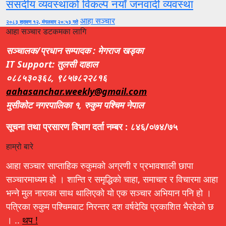
संसदीय व्यवस्थाको विकल्प नयाँ जनवादी व्यवस्था
आहा सञ्चार
२०८३ श्रावण १२, मंगलवार २०:५३ गते
आहा सञ्चार डटकमका लागि
सञ्चालक/प्रधान सम्पादक : मेगराज खड्का
IT Support: तुलसी दाहाल
०८८५३०३६८, ९८५७८२२८१६
aahasanchar.weekly@gmail.com
मुसीकोट नगरपालिका १, रुकुम पश्चिम नेपाल
सूचना तथा प्रसारण विभाग दर्ता नम्बर : ८४६/०७४/७५
हाम्रो बारे
आहा सञ्चार साप्ताहिक रुकुमको अग्रणी र प्रभावशाली छापा
सञ्चारमाध्यम हो । शान्ति र समृद्धिको चाहा, समाचार र विचारमा आहा
भन्ने मुल नाराका साथ थालिएको यो एक सञ्चार अभियान पनि हो ।
पत्रिका रुकुम पश्चिमबाट निरन्तर दश वर्षदेखि प्रकाशित भैरहेको छ
। ..
थप !