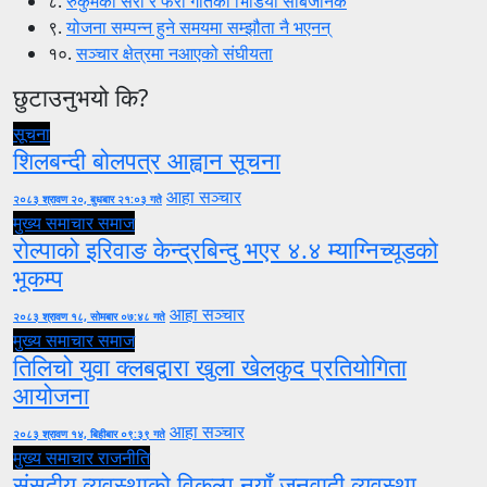
८.
रुकुमैको सेरो र फेरो गीतको भिडियो सार्बजनिक
९.
योजना सम्पन्न हुने समयमा सम्झौता नै भएनन्
१०.
सञ्चार क्षेत्रमा नआएको संघीयता
छुटाउनुभयो कि?
सूचना
शिलबन्दी बोलपत्र आह्वान सूचना
आहा सञ्चार
२०८३ श्रावण २०, बुधबार २१:०३ गते
मुख्य समाचार
समाज
रोल्पाको इरिवाङ केन्द्रबिन्दु भएर ४.४ म्याग्निच्यूडको
भूकम्प
आहा सञ्चार
२०८३ श्रावण १८, सोमबार ०७:४८ गते
मुख्य समाचार
समाज
तिलिचो युवा क्लबद्वारा खुला खेलकुद प्रतियोगिता
आयोजना
आहा सञ्चार
२०८३ श्रावण १४, बिहीबार ०९:३९ गते
मुख्य समाचार
राजनीति
संसदीय व्यवस्थाको विकल्प नयाँ जनवादी व्यवस्था