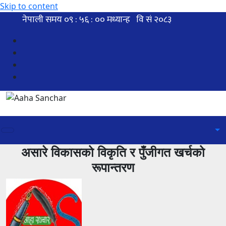
Skip to content
असारे विकासको विकृति र पुँजीगत खर्चको
रूपान्तरण