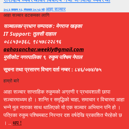
आहा सञ्चार
२०८३ श्रावण १२, मंगलवार २०:५३ गते
आहा सञ्चार डटकमका लागि
सञ्चालक/प्रधान सम्पादक : मेगराज खड्का
IT Support: तुलसी दाहाल
०८८५३०३६८, ९८५७८२२८१६
aahasanchar.weekly@gmail.com
मुसीकोट नगरपालिका १, रुकुम पश्चिम नेपाल
सूचना तथा प्रसारण विभाग दर्ता नम्बर : ८४६/०७४/७५
हाम्रो बारे
आहा सञ्चार साप्ताहिक रुकुमको अग्रणी र प्रभावशाली छापा
सञ्चारमाध्यम हो । शान्ति र समृद्धिको चाहा, समाचार र विचारमा आहा
भन्ने मुल नाराका साथ थालिएको यो एक सञ्चार अभियान पनि हो ।
पत्रिका रुकुम पश्चिमबाट निरन्तर दश वर्षदेखि प्रकाशित भैरहेको छ
। ..
थप !