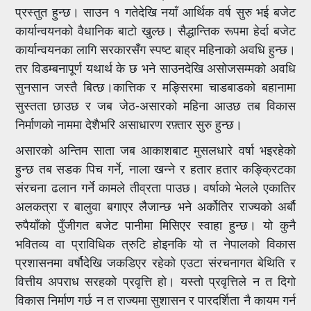
प्रस्तुत हुन्छ। साउन १ गतेदेखि नयाँ आर्थिक वर्ष सुरु भई बजेट
कार्यान्वयनको वैधानिक बाटो खुल्छ। सैद्धान्तिक रूपमा हेर्दा बजेट
कार्यान्वयनका लागि सरकारसँग स्पष्ट बाह्र महिनाको अवधि हुन्छ।
तर विडम्बनापूर्ण यथार्थ के छ भने साउनदेखि असोजसम्मको अवधि
सुनसान जस्तै बित्छ।कात्तिक र मङ्सिरमा चाडबाडको बहानामा
सुस्तता छाउछ र जब जेठ-असारको महिना आउछ तब विकास
निर्माणको नाममा देशैभरि असाधारण रफ़्तार सुरु हुन्छ।
असारको अन्तिम साता जब आकाशबाट मुसलधारे वर्षा भइरहेको
हुन्छ तब सडक पिच गर्ने, नाला खन्ने र हतार हतार कङ्क्रिटका
संरचना ढलान गर्ने कामले तीव्रता पाउछ। वर्षाको भेलले एकातिर
अलकत्रा र बालुवा बगाएर लैजान्छ भने अर्कोतिर राज्यको अर्बौ
रुपैयाँको पुँजीगत बजेट पानीमा मिसिएर स्वाहा हुन्छ। यो कुनै
भवितव्य वा प्राविधिक त्रुटि होइनकि यो त नेपालको विकास
प्रशासनमा वर्षौदेखि जकडिएर रहेको एउटा संरचनागत बेथिति र
वित्तीय अपराध सरहको प्रवृत्ति हो। यस्तो प्रवृत्तिले न त दिगो
विकास निर्माण गर्छ न त राज्यमा सुशासन र पारदर्शिता नै कायम गर्न