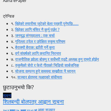
Aaha ePaper
ट्रेन्डिङ
१.
बिहेको तयारीमा जुटेको बेला प्रहरी पुगेपछि......
२.
बिहेका लागि मंसिर नै कुर्नु पर्छर ?
३.
जनयुद्ध संग्रहालय : एक चर्चा
४.
गुरिल्ला ट्रेल र उपेक्षित रुकुम पश्चिम
५.
बैराक्यौ बैराक: ह्याँती गर्ने कुरा
६.
वर्ग संघर्षको लागि क्रान्ति निरन्तर
७.
राजनीतिक झोला बोक्नु र सधैंभरी एउटै अध्यक्ष हुनु राम्रो होईन
८.
रुकुमैको सेरो र फेरो गीतको भिडियो सार्बजनिक
९.
योजना सम्पन्न हुने समयमा सम्झौता नै भएनन्
१०.
सञ्चार क्षेत्रमा नआएको संघीयता
छुटाउनुभयो कि?
सूचना
शिलबन्दी बोलपत्र आह्वान सूचना
आहा सञ्चार
२०८३ श्रावण २०, बुधबार २१:०३ गते