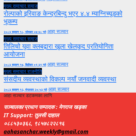
मुख्य समाचार
समाज
रोल्पाको इरिवाङ केन्द्रबिन्दु भएर ४.४ म्याग्निच्यूडको
भूकम्प
आहा सञ्चार
२०८३ श्रावण १८, सोमबार ०७:४८ गते
मुख्य समाचार
समाज
तिलिचो युवा क्लबद्वारा खुला खेलकुद प्रतियोगिता
आयोजना
आहा सञ्चार
२०८३ श्रावण १४, बिहीबार ०९:३९ गते
मुख्य समाचार
राजनीति
संसदीय व्यवस्थाको विकल्प नयाँ जनवादी व्यवस्था
आहा सञ्चार
२०८३ श्रावण १२, मंगलवार २०:५३ गते
आहा सञ्चार डटकमका लागि
सञ्चालक/प्रधान सम्पादक : मेगराज खड्का
IT Support: तुलसी दाहाल
०८८५३०३६८, ९८५७८२२८१६
aahasanchar.weekly@gmail.com